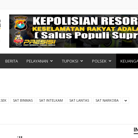
BERITA
PELAYANAN
TUPOKSI
POLSEK
KEUANG
LSEK
SAT BINMAS
SAT INTELKAM
SAT LANTAS
SAT NARKOBA
I