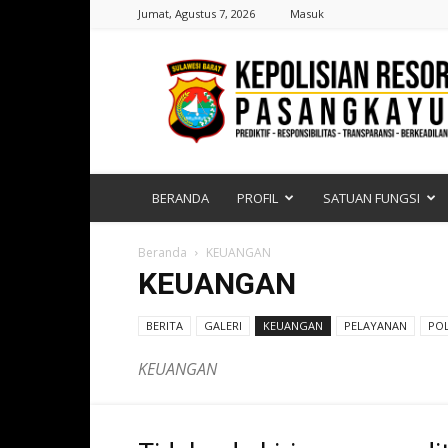
Jumat, Agustus 7, 2026
Masuk
Polres
Pasangkayu
|
Sulawesi
Barat
BERANDA
PROFIL
SATUAN FUNGSI
Beranda
KEUANGAN
KEUANGAN
BERITA
GALERI
KEUANGAN
PELAYANAN
PO
KEUANGAN