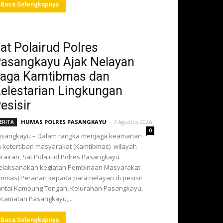
Baca Selengkapnya
at Polairud Polres
asangkayu Ajak Nelayan
aga Kamtibmas dan
elestarian Lingkungan
esisir
HUMAS POLRES PASANGKAYU
-
7 Agustus 2026
ERITA
0
asangkayu – Dalam rangka menjaga keamanan
 ketertiban masyarakat (Kamtibmas) wilayah
rairan, Sat Polairud Polres Pasangkayu
elaksanakan kegiatan Pembinaan Masyarakat
inmas) Perairan kepada para nelayan di pesisir
ntai Kampung Tengah, Kelurahan Pasangkayu,
camatan Pasangkayu,...
Baca Selengkapnya