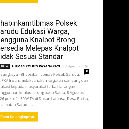
habinkamtibmas Polsek
arudu Edukasi Warga,
engguna Knalpot Brong
ersedia Melepas Knalpot
idak Sesuai Standar
HUMAS POLRES PASANGKAYU
-
6 Agustus 2026
ERITA
0
sangkayu - Bhabinkamtibmas Polsek Sarudu,
IPKA Irwan, melaksanakan kegiatan sambang dan
ukasi kepada masyarakat terkait larangan
nggunaan knalpot brong pada Sabtu, 8 Agustus
26 pukul 14.30 WITA di Dusun Latansa, Desa Patika,
camatan Sarudu,...
Baca Selengkapnya