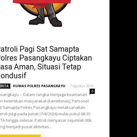
atroli Pagi Sat Samapta
olres Pasangkayu Ciptakan
asa Aman, Situasi Tetap
ondusif
HUMAS POLRES PASANGKAYU
-
7 Agustus 2026
ERITA
0
asangkayu – Dalam rangka menjaga keamanan
n ketertiban masyarakat (kamtibmas), Personel
t Samapta Polres Pasangkayu melaksanakan
troli pagi pada Jumat (7/8/2026) mulai pukul 08.30
TA hingga selesai. Patroli menyasar sejumlah titik
ng menjadi pusat aktivitas...