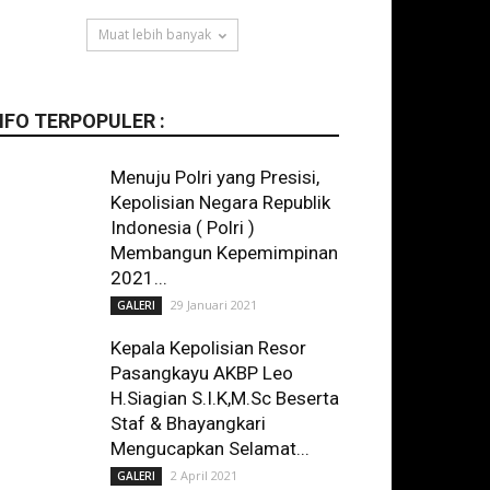
Muat lebih banyak
NFO TERPOPULER :
Menuju Polri yang Presisi,
Kepolisian Negara Republik
Indonesia ( Polri )
Membangun Kepemimpinan
2021...
29 Januari 2021
GALERI
Kepala Kepolisian Resor
Pasangkayu AKBP Leo
H.Siagian S.I.K,M.Sc Beserta
Staf & Bhayangkari
Mengucapkan Selamat...
2 April 2021
GALERI