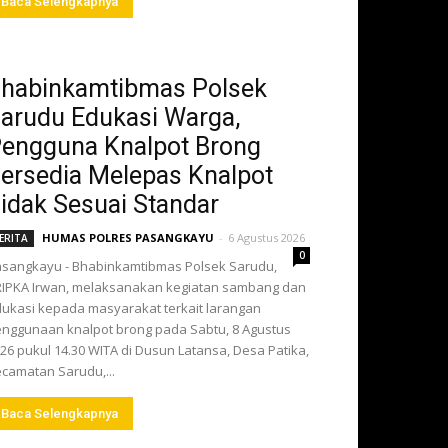
Baca Selengkapnya
habinkamtibmas Polsek
arudu Edukasi Warga,
engguna Knalpot Brong
ersedia Melepas Knalpot
idak Sesuai Standar
HUMAS POLRES PASANGKAYU
-
6 Agustus 2026
ERITA
0
sangkayu - Bhabinkamtibmas Polsek Sarudu,
IPKA Irwan, melaksanakan kegiatan sambang dan
ukasi kepada masyarakat terkait larangan
nggunaan knalpot brong pada Sabtu, 8 Agustus
26 pukul 14.30 WITA di Dusun Latansa, Desa Patika,
camatan Sarudu,...
Baca Selengkapnya