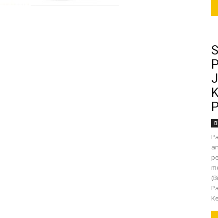
S
P
J
K
P
B
P
an
pe
m
(B
Pa
Ke