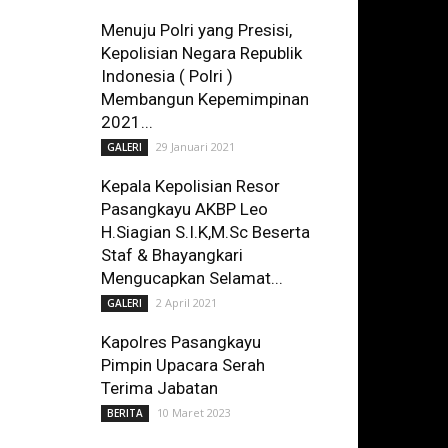
Menuju Polri yang Presisi,
Kepolisian Negara Republik
Indonesia ( Polri )
Membangun Kepemimpinan
2021...
29 Januari 2021
GALERI
Kepala Kepolisian Resor
Pasangkayu AKBP Leo
H.Siagian S.I.K,M.Sc Beserta
Staf & Bhayangkari
Mengucapkan Selamat...
2 April 2021
GALERI
Kapolres Pasangkayu
Pimpin Upacara Serah
Terima Jabatan
10 Maret 2023
BERITA