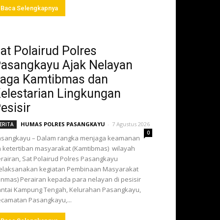
Baca Selengkapnya
at Polairud Polres
asangkayu Ajak Nelayan
aga Kamtibmas dan
elestarian Lingkungan
esisir
HUMAS POLRES PASANGKAYU
-
7 Agustus 2026
ERITA
0
asangkayu – Dalam rangka menjaga keamanan
 ketertiban masyarakat (Kamtibmas) wilayah
rairan, Sat Polairud Polres Pasangkayu
elaksanakan kegiatan Pembinaan Masyarakat
inmas) Perairan kepada para nelayan di pesisir
ntai Kampung Tengah, Kelurahan Pasangkayu,
camatan Pasangkayu,...