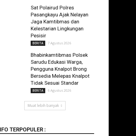
Sat Polairud Polres
Pasangkayu Ajak Nelayan
Jaga Kamtibmas dan
Kelestarian Lingkungan
Pesisir
7 Agustus 2026
BERITA
Bhabinkamtibmas Polsek
Sarudu Edukasi Warga,
Pengguna Knalpot Brong
Bersedia Melepas Knalpot
Tidak Sesuai Standar
6 Agustus 2026
BERITA
Muat lebih banyak
NFO TERPOPULER :