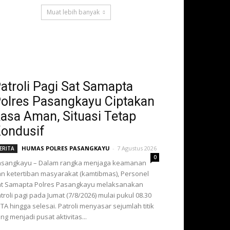
Muat lebih banyak
atroli Pagi Sat Samapta
olres Pasangkayu Ciptakan
asa Aman, Situasi Tetap
ondusif
HUMAS POLRES PASANGKAYU
-
7 Agustus 2026
ERITA
0
asangkayu – Dalam rangka menjaga keamanan
n ketertiban masyarakat (kamtibmas), Personel
t Samapta Polres Pasangkayu melaksanakan
troli pagi pada Jumat (7/8/2026) mulai pukul 08.30
TA hingga selesai. Patroli menyasar sejumlah titik
ng menjadi pusat aktivitas...