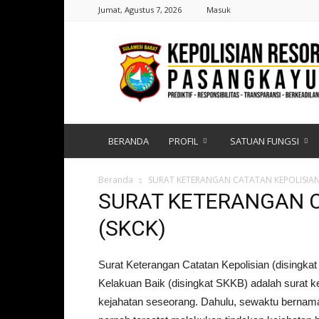
Jumat, Agustus 7, 2026
Masuk
Polres
Pasangkayu
|
Sulawesi
Barat
BERANDA
PROFIL
SATUAN FUNGSI
Beranda
SURAT KETERANGAN CATATAN KEPOLISIAN 
SURAT KETERANGAN C
(SKCK)
Surat Keterangan Catatan Kepolisian (disingka
Kelakuan Baik (disingkat SKKB) adalah surat ke
kejahatan seseorang. Dahulu, sewaktu bernama 