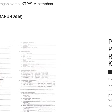
dengan alamat KTP/SIM pemohon.
 TAHUN 2016)
P
P
R
K
B
P
da
Sa
pa
WI
ya