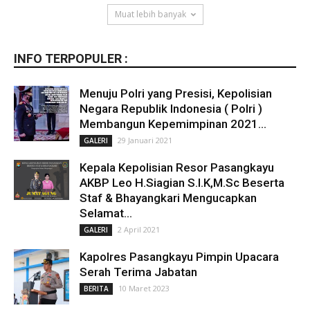
Muat lebih banyak
INFO TERPOPULER :
Menuju Polri yang Presisi, Kepolisian
Negara Republik Indonesia ( Polri )
Membangun Kepemimpinan 2021...
29 Januari 2021
GALERI
Kepala Kepolisian Resor Pasangkayu
AKBP Leo H.Siagian S.I.K,M.Sc Beserta
Staf & Bhayangkari Mengucapkan
Selamat...
2 April 2021
GALERI
Kapolres Pasangkayu Pimpin Upacara
Serah Terima Jabatan
10 Maret 2023
BERITA