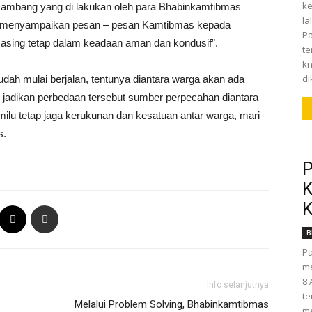
ke
ambang yang di lakukan oleh para Bhabinkamtibmas
la
alu menyampaikan pesan – pesan Kamtibmas kepada
Pa
masing tetap dalam keadaan aman dan kondusif”.
t
kn
di
sudah mulai berjalan, tentunya diantara warga akan ada
an jadikan perbedaan tersebut sumber perpecahan diantara
milu tetap jaga kerukunan dan kesatuan antar warga, mari
s.
P
K
K
B
Pa
me
8 
Info selanjutnya
te
Melalui Problem Solving, Bhabinkamtibmas
me