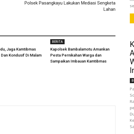
Polsek Pasangkayu Lakukan Mediasi Sengketa
se
Lahan
BERITA
K
udu, Jaga Kamtibmas
Kapolsek Bambalamotu Amankan
A
 Dan Kondusif Di Malam
Pesta Pernikahan Warga dan
W
Sampaikan Imbauan Kamtibmas
I
B
Pa
So
R
pe
D
K
Sa