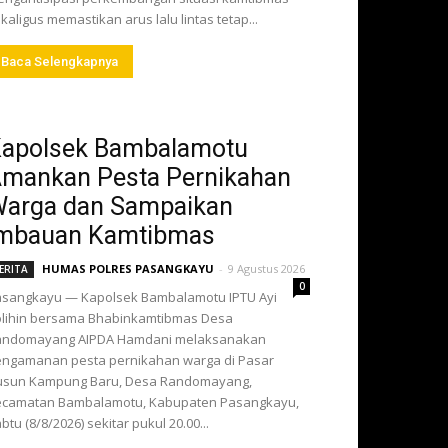
kaligus memastikan arus lalu lintas tetap...
Baca Selengkapnya
apolsek Bambalamotu
mankan Pesta Pernikahan
arga dan Sampaikan
mbauan Kamtibmas
HUMAS POLRES PASANGKAYU
-
9 Agustus 2026
ERITA
0
sangkayu — Kapolsek Bambalamotu IPTU Ayi
lihin bersama Bhabinkamtibmas Desa
andomayang AIPDA Hamdani melaksanakan
ngamanan pesta pernikahan warga di Pasar
usun Kampung Baru, Desa Randomayang,
ecamatan Bambalamotu, Kabupaten Pasangkayu,
btu (8/8/2026) sekitar pukul 20.00...