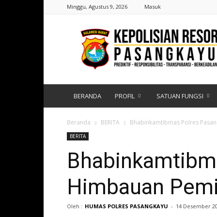
Minggu, Agustus 9, 2026
Masuk
Polres
Pasangkayu
|
Sulawesi
Barat
BERANDA
PROFIL
SATUAN FUNGSI
Beranda
BERITA
Bhabinkamtibmas Polres Pasan
BERITA
Bhabinkamtibma
Himbauan Pemi
Oleh :
HUMAS POLRES PASANGKAYU
-
14 Desember 2