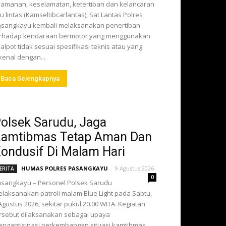
amanan, keselamatan, ketertiban dan kelancaran
lu lintas (Kamseltibcarlantas), Sat Lantas Polres
sangkayu kembali melaksanakan penertiban
erhadap kendaraan bermotor yang menggunakan
alpot tidak sesuai spesifikasi teknis atau yang
kenal dengan...
Baca Selengkapnya
olsek Sarudu, Jaga
amtibmas Tetap Aman Dan
ondusif Di Malam Hari
HUMAS POLRES PASANGKAYU
-
9 Agustus 2026
ERITA
0
sangkayu – Personel Polsek Sarudu
laksanakan patroli malam Blue Light pada Sabtu,
Agustus 2026, sekitar pukul 20.00 WITA. Kegiatan
rsebut dilaksanakan sebagai upaya
ngantisipasi perkembangan situasi kamtibmas