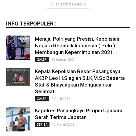
Muat lebih banyak
INFO TERPOPULER :
Menuju Polri yang Presisi, Kepolisian
Negara Republik Indonesia ( Polri )
Membangun Kepemimpinan 2021...
29 Januari 2021
GALERI
Kepala Kepolisian Resor Pasangkayu
AKBP Leo H.Siagian S.I.K,M.Sc Beserta
Staf & Bhayangkari Mengucapkan
Selamat...
2 April 2021
GALERI
Kapolres Pasangkayu Pimpin Upacara
Serah Terima Jabatan
10 Maret 2023
BERITA