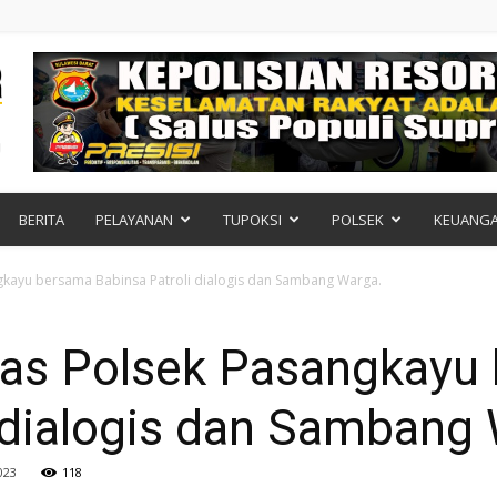
BERITA
PELAYANAN
TUPOKSI
POLSEK
KEUANG
kayu bersama Babinsa Patroli dialogis dan Sambang Warga.
as Polsek Pasangkayu
 dialogis dan Sambang
023
118