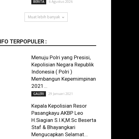
6 Agustus 2026
BERITA
Muat lebih banyak
NFO TERPOPULER :
Menuju Polri yang Presisi,
Kepolisian Negara Republik
Indonesia ( Polri )
Membangun Kepemimpinan
2021...
29 Januari 2021
GALERI
Kepala Kepolisian Resor
Pasangkayu AKBP Leo
H.Siagian S.I.K,M.Sc Beserta
Staf & Bhayangkari
Mengucapkan Selamat...