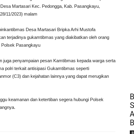
 Desa Martasari Kec. Pedongga, Kab. Pasangkayu,
(28/11/2023) malam
nkantibmas Desa Martasari Bripka Arhi Mustofa
an terjadinya gukamtibmas yang diakibatkan oleh orang
m Polsek Pasangkayu
an juga penyampaian pesan Kamtibmas kepada warga serta
olri terkait antisipasi Gukamtibmas seperti
nmor (C3) dan kejahatan lainnya yang dapat merugikan
B
nggu keamanan dan ketertiban segera hubungi Polsek
S
rangnya.
A
B
B