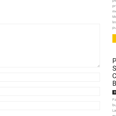
pe
pr
me
Me
li
pu
P
S
C
B
B
P
bu
La
me