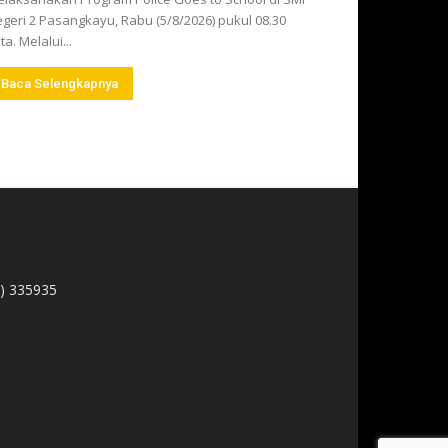
geri 2 Pasangkayu, Rabu (5/8/2026) pukul 08.30
ta. Melalui...
Baca Selengkapnya
1) 335935