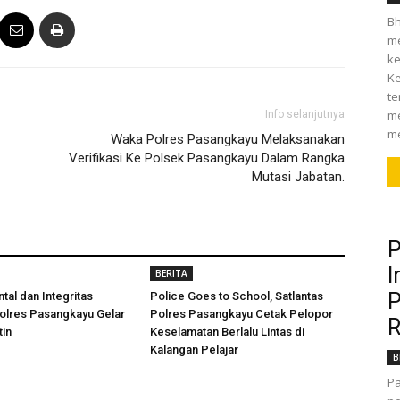
Bh
me
ke
Ke
te
m
Info selanjutnya
me
Waka Polres Pasangkayu Melaksanakan
Verifikasi Ke Polsek Pasangkayu Dalam Rangka
Mutasi Jabatan.
P
I
BERITA
P
tal dan Integritas
Police Goes to School, Satlantas
olres Pasangkayu Gelar
Polres Pasangkayu Cetak Pelopor
R
tin
Keselamatan Berlalu Lintas di
Kalangan Pelajar
B
Pa