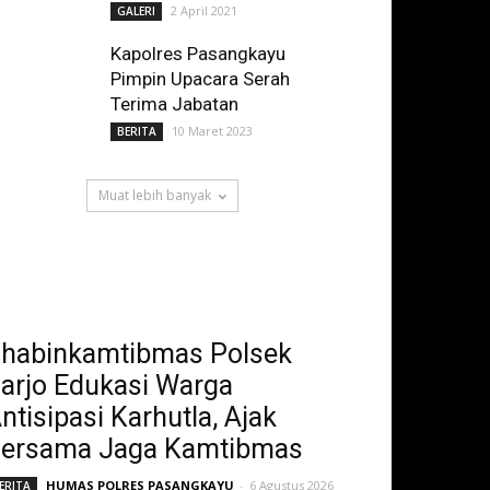
2 April 2021
GALERI
Kapolres Pasangkayu
Pimpin Upacara Serah
Terima Jabatan
10 Maret 2023
BERITA
Muat lebih banyak
habinkamtibmas Polsek
arjo Edukasi Warga
ntisipasi Karhutla, Ajak
ersama Jaga Kamtibmas
HUMAS POLRES PASANGKAYU
-
6 Agustus 2026
ERITA