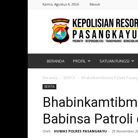
Kamis, Agustus 6, 2026
Masuk
Polres
Pasangkayu
|
Sulawesi
Barat
BERANDA
PROFIL
SATUAN FUNGSI
Beranda
BERITA
Bhabinkamtibmas Polsek Pasang
BERITA
Bhabinkamtibm
Babinsa Patroli
Oleh :
HUMAS POLRES PASANGKAYU
-
29 November 2