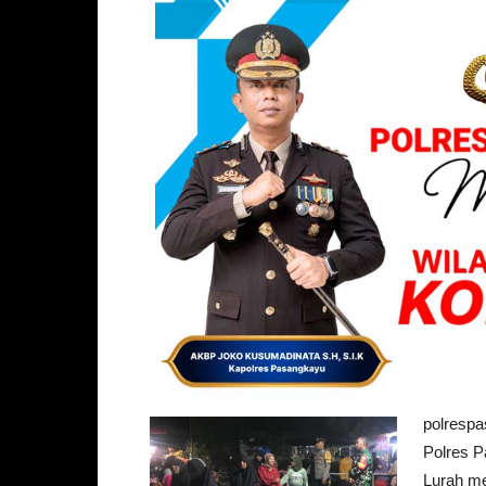
polresp
Polres P
Lurah me