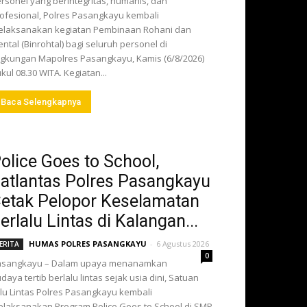
rsonel yang berintegritas, humanis, dan
ofesional, Polres Pasangkayu kembali
laksanakan kegiatan Pembinaan Rohani dan
ntal (Binrohtal) bagi seluruh personel di
ngkungan Mapolres Pasangkayu, Kamis (6/8/2026)
kul 08.30 WITA. Kegiatan...
Baca Selengkapnya
olice Goes to School,
atlantas Polres Pasangkayu
etak Pelopor Keselamatan
erlalu Lintas di Kalangan...
HUMAS POLRES PASANGKAYU
-
6 Agustus 2026
ERITA
0
asangkayu – Dalam upaya menanamkan
daya tertib berlalu lintas sejak usia dini, Satuan
lu Lintas Polres Pasangkayu kembali
laksanakan Program Police Goes to School di SMP