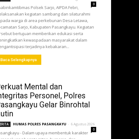
0
abinkamtibmas Polsek Sarjo, AIPDA Febri,
laksanakan kegiatan sambang dan silaturahmi
pada warga di area perkebunan Desa Letawa,
camatan Sarjo, Kabupaten Pasangkayu. Kegiatan
rsebut bertujuan memberikan edukasi serta
eningkatkan kewaspadaan masyarakat dalam
ngantisipasi terjadinya kebakaran...
Baca Selengkapnya
erkuat Mental dan
ntegritas Personel, Polres
asangkayu Gelar Binrohtal
utin
HUMAS POLRES PASANGKAYU
-
6 Agustus 2026
ERITA
0
sangkayu - Dalam upaya membentuk karakter