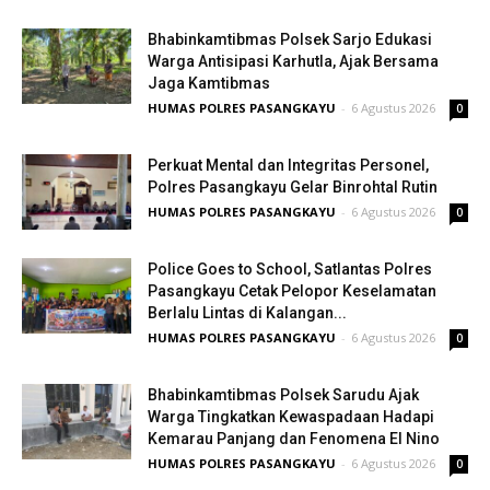
Bhabinkamtibmas Polsek Sarjo Edukasi
Warga Antisipasi Karhutla, Ajak Bersama
Jaga Kamtibmas
HUMAS POLRES PASANGKAYU
-
6 Agustus 2026
0
Perkuat Mental dan Integritas Personel,
Polres Pasangkayu Gelar Binrohtal Rutin
HUMAS POLRES PASANGKAYU
-
6 Agustus 2026
0
Police Goes to School, Satlantas Polres
Pasangkayu Cetak Pelopor Keselamatan
Berlalu Lintas di Kalangan...
HUMAS POLRES PASANGKAYU
-
6 Agustus 2026
0
Bhabinkamtibmas Polsek Sarudu Ajak
Warga Tingkatkan Kewaspadaan Hadapi
Kemarau Panjang dan Fenomena El Nino
HUMAS POLRES PASANGKAYU
-
6 Agustus 2026
0