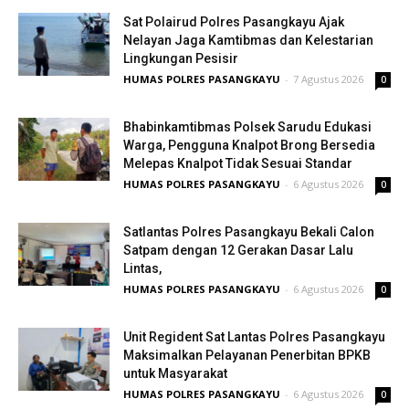
Sat Polairud Polres Pasangkayu Ajak
Nelayan Jaga Kamtibmas dan Kelestarian
Lingkungan Pesisir
HUMAS POLRES PASANGKAYU
-
7 Agustus 2026
0
Bhabinkamtibmas Polsek Sarudu Edukasi
Warga, Pengguna Knalpot Brong Bersedia
Melepas Knalpot Tidak Sesuai Standar
HUMAS POLRES PASANGKAYU
-
6 Agustus 2026
0
Satlantas Polres Pasangkayu Bekali Calon
Satpam dengan 12 Gerakan Dasar Lalu
Lintas,
HUMAS POLRES PASANGKAYU
-
6 Agustus 2026
0
Unit Regident Sat Lantas Polres Pasangkayu
Maksimalkan Pelayanan Penerbitan BPKB
untuk Masyarakat
HUMAS POLRES PASANGKAYU
-
6 Agustus 2026
0