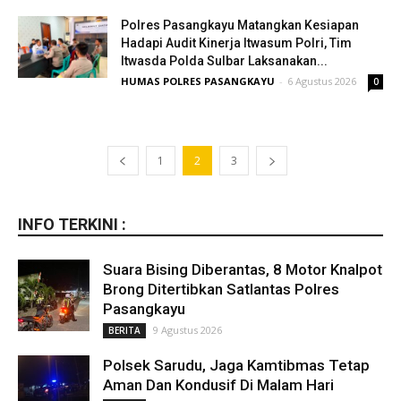
Polres Pasangkayu Matangkan Kesiapan
Hadapi Audit Kinerja Itwasum Polri, Tim
Itwasda Polda Sulbar Laksanakan...
HUMAS POLRES PASANGKAYU
-
6 Agustus 2026
0
1
2
3
INFO TERKINI :
Suara Bising Diberantas, 8 Motor Knalpot
Brong Ditertibkan Satlantas Polres
Pasangkayu
9 Agustus 2026
BERITA
Polsek Sarudu, Jaga Kamtibmas Tetap
Aman Dan Kondusif Di Malam Hari