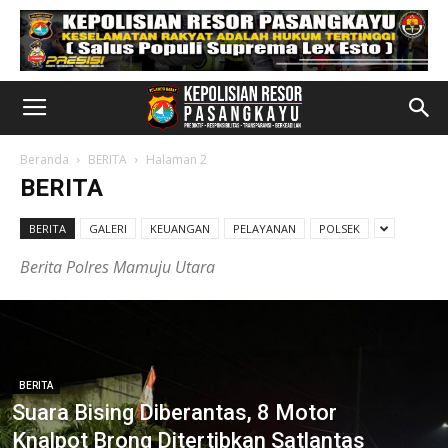
Beranda
BERITA
Halaman 2
BERITA
BERITA
GALERI
KEUANGAN
PELAYANAN
POLSEK
Berita Polres Mamuju Utara
BERITA
Suara Bising Diberantas, 8 Motor
Knalpot Brong Ditertibkan Satlantas