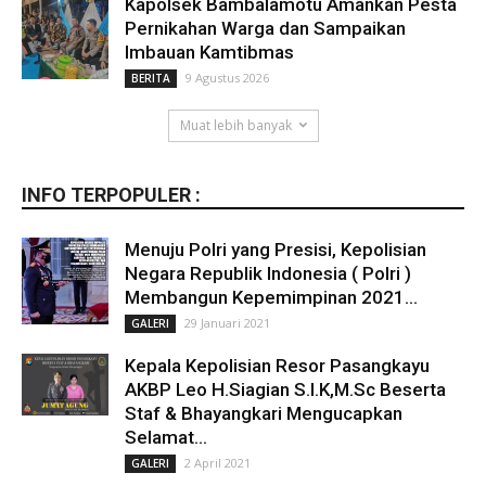
Kapolsek Bambalamotu Amankan Pesta
Pernikahan Warga dan Sampaikan
Imbauan Kamtibmas
9 Agustus 2026
BERITA
Muat lebih banyak
INFO TERPOPULER :
Menuju Polri yang Presisi, Kepolisian
Negara Republik Indonesia ( Polri )
Membangun Kepemimpinan 2021...
29 Januari 2021
GALERI
Kepala Kepolisian Resor Pasangkayu
AKBP Leo H.Siagian S.I.K,M.Sc Beserta
Staf & Bhayangkari Mengucapkan
Selamat...
2 April 2021
GALERI