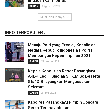
Imbauan Kamtibmas
9 Agustus 2026
BERITA
Muat lebih banyak
INFO TERPOPULER :
Menuju Polri yang Presisi, Kepolisian
Negara Republik Indonesia ( Polri )
Membangun Kepemimpinan 2021...
29 Januari 2021
GALERI
Kepala Kepolisian Resor Pasangkayu
AKBP Leo H.Siagian S.I.K,M.Sc Beserta
Staf & Bhayangkari Mengucapkan
Selamat...
2 April 2021
GALERI
Kapolres Pasangkayu Pimpin Upacara
Serah Terima Jabatan