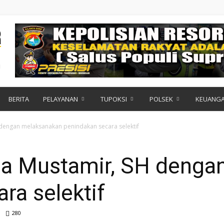
BERITA
PELAYANAN
TUPOKSI
POLSEK
KEUANG
H dengan melaksanakan penindakan secara selektif
Ipda Mustamir, SH deng
ra selektif
280