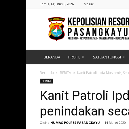
Kamis, Agustus 6, 2026
Masuk
Polres
Pasangkayu
|
Sulawesi
Barat
BERANDA
PROFIL
SATUAN FUNGSI
Beranda
BERITA
Kanit Patroli Ipda Mustamir, S
BERITA
Kanit Patroli 
penindakan seca
Oleh :
HUMAS POLRES PASANGKAYU
-
14 Maret 2020