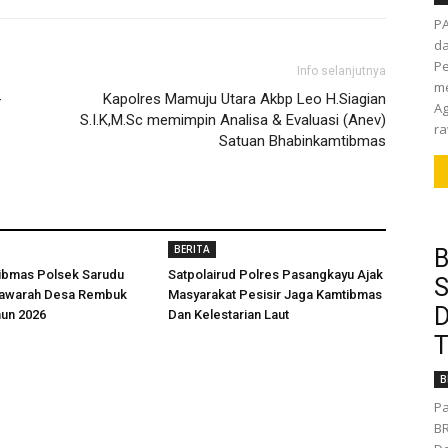
P
da
Pe
Info selanjutnya
me
-
Kapolres Mamuju Utara Akbp Leo H.Siagian
Ag
S.I.K,M.Sc memimpin Analisa & Evaluasi (Anev)
ra
Satuan Bhabinkamtibmas
BERITA
B
ibmas Polsek Sarudu
Satpolairud Polres Pasangkayu Ajak
S
yawarah Desa Rembuk
Masyarakat Pesisir Jaga Kamtibmas
D
hun 2026
Dan Kelestarian Laut
T
B
Pa
BR