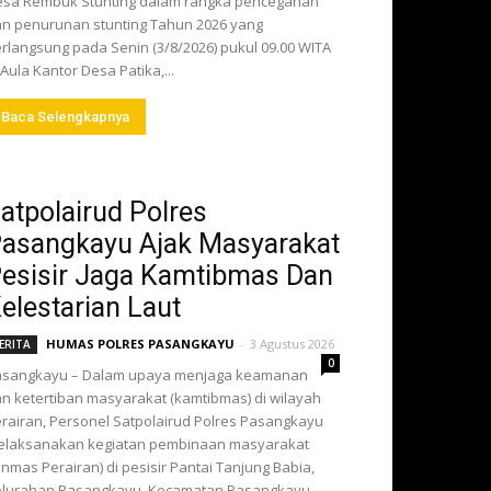
sa Rembuk Stunting dalam rangka pencegahan
n penurunan stunting Tahun 2026 yang
rlangsung pada Senin (3/8/2026) pukul 09.00 WITA
 Aula Kantor Desa Patika,...
Baca Selengkapnya
atpolairud Polres
asangkayu Ajak Masyarakat
esisir Jaga Kamtibmas Dan
elestarian Laut
HUMAS POLRES PASANGKAYU
-
3 Agustus 2026
ERITA
0
asangkayu – Dalam upaya menjaga keamanan
n ketertiban masyarakat (kamtibmas) di wilayah
rairan, Personel Satpolairud Polres Pasangkayu
elaksanakan kegiatan pembinaan masyarakat
inmas Perairan) di pesisir Pantai Tanjung Babia,
lurahan Pasangkayu, Kecamatan Pasangkayu,