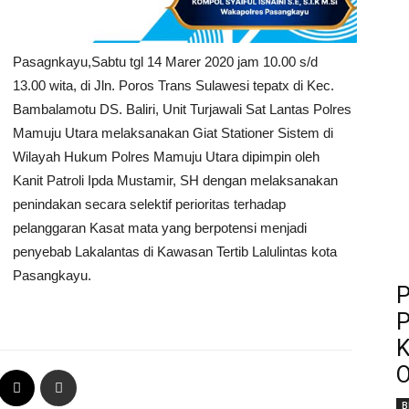
Pasagnkayu,Sabtu tgl 14 Marer 2020 jam 10.00 s/d
13.00 wita, di Jln. Poros Trans Sulawesi tepatx di Kec.
Bambalamotu DS. Baliri, Unit Turjawali Sat Lantas Polres
Mamuju Utara melaksanakan Giat Stationer Sistem di
Wilayah Hukum Polres Mamuju Utara dipimpin oleh
Kanit Patroli Ipda Mustamir, SH dengan melaksanakan
penindakan secara selektif perioritas terhadap
pelanggaran Kasat mata yang berpotensi menjadi
penyebab Lakalantas di Kawasan Tertib Lalulintas kota
Pasangkayu.
P
P
K
O
B