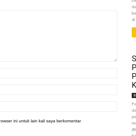
De
da
be
di
S
P
P
K
B
P
da
pe
owser ini untuk lain kali saya berkomentar.
m
(B
Ke