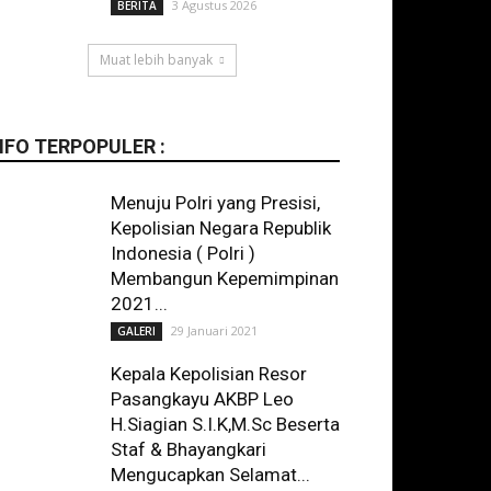
3 Agustus 2026
BERITA
Muat lebih banyak
NFO TERPOPULER :
Menuju Polri yang Presisi,
Kepolisian Negara Republik
Indonesia ( Polri )
Membangun Kepemimpinan
2021...
29 Januari 2021
GALERI
Kepala Kepolisian Resor
Pasangkayu AKBP Leo
H.Siagian S.I.K,M.Sc Beserta
Staf & Bhayangkari
Mengucapkan Selamat...