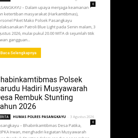
0
ASANGKAYU – Dalam upaya menjaga keamanan
n ketertiban masyarakat (Harkamtibmas),
rsonel Piket Mako Polsek Pasangkayu
laksanakan Patroli Blue Light pada Senin malam, 3
ustus 2026, mulai pukul 20.00 WITA di sejumlah titik
wan gangguan...
Baca Selengkapnya
habinkamtibmas Polsek
arudu Hadiri Musyawarah
esa Rembuk Stunting
ahun 2026
HUMAS POLRES PASANGKAYU
-
3 Agustus 2026
ERITA
0
sangkayu – Bhabinkamtibmas Desa Patika,
IPKA Irwan, menghadiri kegiatan Musyawarah