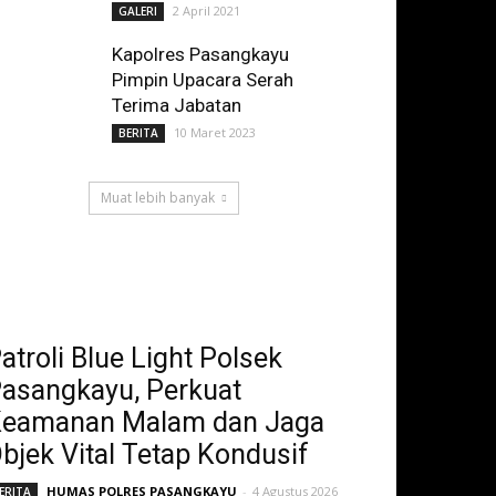
2 April 2021
GALERI
Kapolres Pasangkayu
Pimpin Upacara Serah
Terima Jabatan
10 Maret 2023
BERITA
Muat lebih banyak
atroli Blue Light Polsek
asangkayu, Perkuat
eamanan Malam dan Jaga
bjek Vital Tetap Kondusif
HUMAS POLRES PASANGKAYU
-
4 Agustus 2026
ERITA