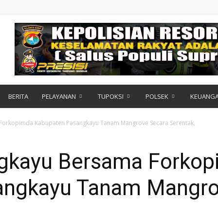
BERITA
PELAYANAN
TUPOKSI
POLSEK
KEUANG
Forkopimda Kabupaten Pasangkayu Tanam Mangrove Secara Serentak,
ngkayu Bersama Forko
angkayu Tanam Mangro