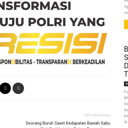
me
Ag
ra
B
S
D
T
B
Pa
BR
De
da
be
Info selanjutnya
di
Seorang Buruh Sawit Kedapatan Bawah Sabu