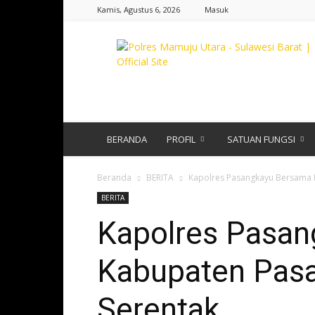
Kamis, Agustus 6, 2026
Masuk
Polres
Pasangkayu
|
Sulawesi
Barat
BERANDA
PROFIL
SATUAN FUNGSI
Beranda
BERITA
Kapolres Pasangkayu Bersama 
BERITA
Kapolres Pasa
Kabupaten Pas
Serentak,