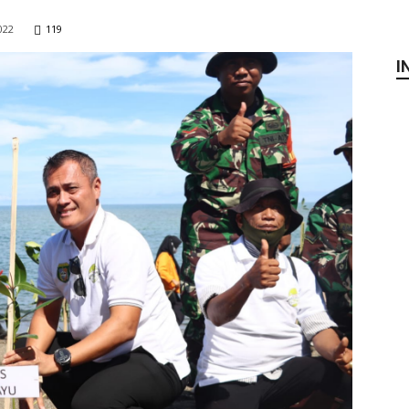
022
119
I