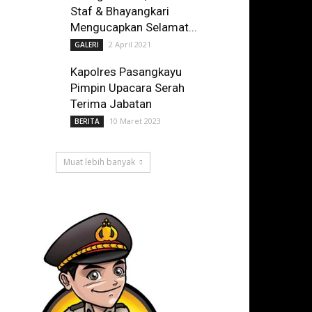
Staf & Bhayangkari
Mengucapkan Selamat...
2 April 2021
GALERI
Kapolres Pasangkayu
Pimpin Upacara Serah
Terima Jabatan
10 Maret 2023
BERITA
Muat lebih banyak