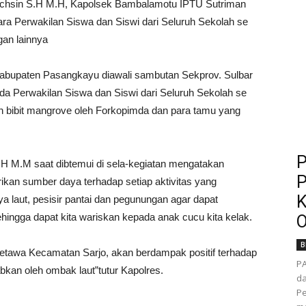
chsin S.H M.H, Kapolsek Bambalamotu IPTU Sutriman
a Perwakilan Siswa dan Siswi dari Seluruh Sekolah se
an lainnya
abupaten Pasangkayu diawali sambutan Sekprov. Sulbar
ada Perwakilan Siswa dan Siswi dari Seluruh Sekolah se
bibit mangrove oleh Forkopimda dan para tamu yang
P
H M.M saat dibtemui di sela-kegiatan mengatakan
P
kan sumber daya terhadap setiap aktivitas yang
K
laut, pesisir pantai dan pegunungan agar dapat
ingga dapat kita wariskan kepada anak cucu kita kelak.
O
B
etawa Kecamatan Sarjo, akan berdampak positif terhadap
P
kan oleh ombak laut”tutur Kapolres.
da
Pe