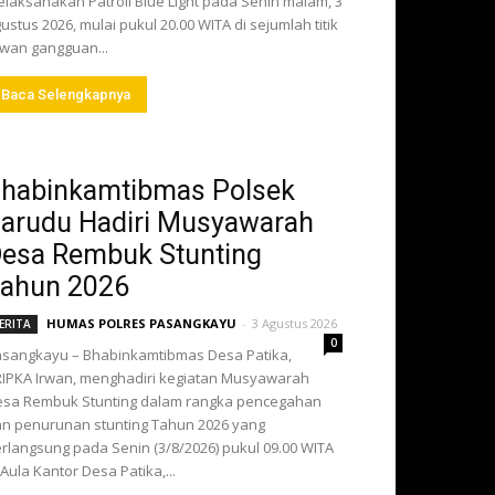
laksanakan Patroli Blue Light pada Senin malam, 3
ustus 2026, mulai pukul 20.00 WITA di sejumlah titik
wan gangguan...
Baca Selengkapnya
habinkamtibmas Polsek
arudu Hadiri Musyawarah
esa Rembuk Stunting
ahun 2026
HUMAS POLRES PASANGKAYU
-
3 Agustus 2026
ERITA
0
sangkayu – Bhabinkamtibmas Desa Patika,
IPKA Irwan, menghadiri kegiatan Musyawarah
sa Rembuk Stunting dalam rangka pencegahan
n penurunan stunting Tahun 2026 yang
rlangsung pada Senin (3/8/2026) pukul 09.00 WITA
 Aula Kantor Desa Patika,...