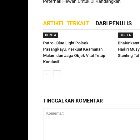
Peternak Hewan Untuk Di Kandangkan.
ARTIKEL TERKAIT
DARI PENULIS
BERITA
BERITA
Patroli Blue Light Polsek
Bhabinkamt
Pasangkayu, Perkuat Keamanan
Hadiri Mus
Malam dan Jaga Objek Vital Tetap
Stunting Ta
Kondusif
TINGGALKAN KOMENTAR