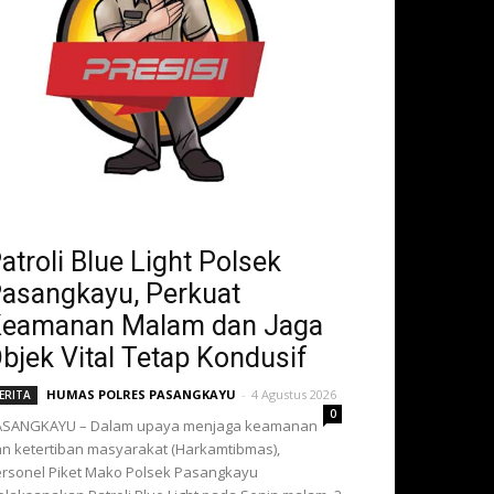
atroli Blue Light Polsek
asangkayu, Perkuat
eamanan Malam dan Jaga
bjek Vital Tetap Kondusif
HUMAS POLRES PASANGKAYU
-
4 Agustus 2026
ERITA
0
ASANGKAYU – Dalam upaya menjaga keamanan
n ketertiban masyarakat (Harkamtibmas),
rsonel Piket Mako Polsek Pasangkayu