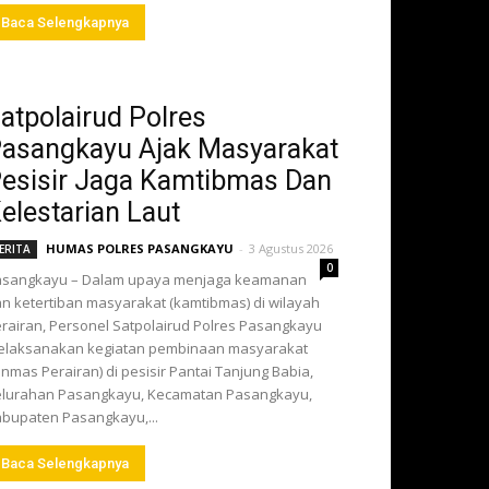
Baca Selengkapnya
atpolairud Polres
asangkayu Ajak Masyarakat
esisir Jaga Kamtibmas Dan
elestarian Laut
HUMAS POLRES PASANGKAYU
-
3 Agustus 2026
ERITA
0
asangkayu – Dalam upaya menjaga keamanan
n ketertiban masyarakat (kamtibmas) di wilayah
rairan, Personel Satpolairud Polres Pasangkayu
elaksanakan kegiatan pembinaan masyarakat
inmas Perairan) di pesisir Pantai Tanjung Babia,
lurahan Pasangkayu, Kecamatan Pasangkayu,
bupaten Pasangkayu,...
Baca Selengkapnya