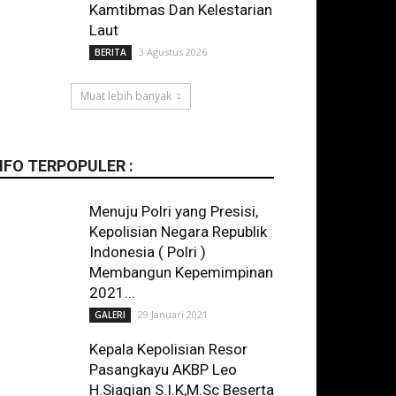
Kamtibmas Dan Kelestarian
Laut
3 Agustus 2026
BERITA
Muat lebih banyak
NFO TERPOPULER :
Menuju Polri yang Presisi,
Kepolisian Negara Republik
Indonesia ( Polri )
Membangun Kepemimpinan
2021...
29 Januari 2021
GALERI
Kepala Kepolisian Resor
Pasangkayu AKBP Leo
H.Siagian S.I.K,M.Sc Beserta