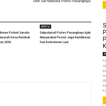
Oleh Sat Narkoba Polres Pasangkayu.
S
BERITA
P
ibmas Polsek Sarudu
Satpolairud Polres Pasangkayu Ajak
yawarah Desa Rembuk
Masyarakat Pesisir Jaga Kamtibmas
P
hun 2026
Dan Kelestarian Laut
K
B
P
da
pe
m
(B
Ke
Ka