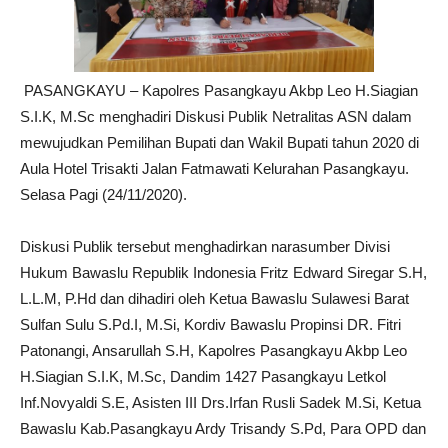
PASANGKAYU – Kapolres Pasangkayu Akbp Leo H.Siagian
S.I.K, M.Sc menghadiri Diskusi Publik Netralitas ASN dalam
mewujudkan Pemilihan Bupati dan Wakil Bupati tahun 2020 di
Aula Hotel Trisakti Jalan Fatmawati Kelurahan Pasangkayu.
Selasa Pagi (24/11/2020).
Diskusi Publik tersebut menghadirkan narasumber Divisi
Hukum Bawaslu Republik Indonesia Fritz Edward Siregar S.H,
L.L.M, P.Hd dan dihadiri oleh Ketua Bawaslu Sulawesi Barat
Sulfan Sulu S.Pd.I, M.Si, Kordiv Bawaslu Propinsi DR. Fitri
Patonangi, Ansarullah S.H, Kapolres Pasangkayu Akbp Leo
H.Siagian S.I.K, M.Sc, Dandim 1427 Pasangkayu Letkol
Inf.Novyaldi S.E, Asisten III Drs.Irfan Rusli Sadek M.Si, Ketua
Bawaslu Kab.Pasangkayu Ardy Trisandy S.Pd, Para OPD dan