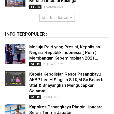
Berlalu Lintas di Kalangan...
6 Agustus 2026
BERITA
Muat lebih banyak
INFO TERPOPULER :
Menuju Polri yang Presisi, Kepolisian
Negara Republik Indonesia ( Polri )
Membangun Kepemimpinan 2021...
29 Januari 2021
GALERI
Kepala Kepolisian Resor Pasangkayu
AKBP Leo H.Siagian S.I.K,M.Sc Beserta
Staf & Bhayangkari Mengucapkan
Selamat...
2 April 2021
GALERI
Kapolres Pasangkayu Pimpin Upacara
Serah Terima Jabatan