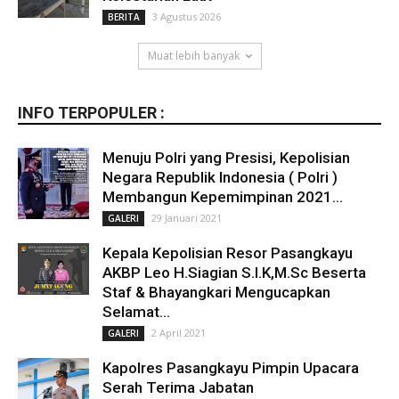
3 Agustus 2026
BERITA
Muat lebih banyak
INFO TERPOPULER :
Menuju Polri yang Presisi, Kepolisian
Negara Republik Indonesia ( Polri )
Membangun Kepemimpinan 2021...
29 Januari 2021
GALERI
Kepala Kepolisian Resor Pasangkayu
AKBP Leo H.Siagian S.I.K,M.Sc Beserta
Staf & Bhayangkari Mengucapkan
Selamat...
2 April 2021
GALERI
Kapolres Pasangkayu Pimpin Upacara
Serah Terima Jabatan