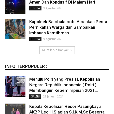
Aman Dan Kondusif Di Malam Hari
9 Agustus 2026
BERITA
Kapolsek Bambalamotu Amankan Pesta
Pernikahan Warga dan Sampaikan
Imbauan Kamtibmas
9 Agustus 2026
BERITA
Muat lebih banyak
INFO TERPOPULER :
Menuju Polri yang Presisi, Kepolisian
Negara Republik Indonesia ( Polri )
Membangun Kepemimpinan 2021...
29 Januari 2021
GALERI
Kepala Kepolisian Resor Pasangkayu
AKBP Leo H.Siagian S.I.K,M.Sc Beserta