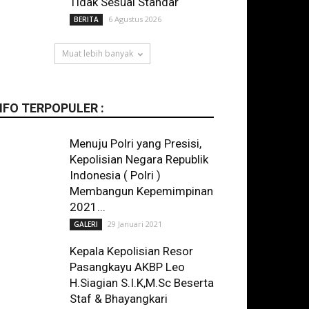
Tidak Sesuai Standar
6 Agustus 2026
BERITA
Muat lebih banyak
NFO TERPOPULER :
Menuju Polri yang Presisi,
Kepolisian Negara Republik
Indonesia ( Polri )
Membangun Kepemimpinan
2021...
29 Januari 2021
GALERI
Kepala Kepolisian Resor
Pasangkayu AKBP Leo
H.Siagian S.I.K,M.Sc Beserta
Staf & Bhayangkari