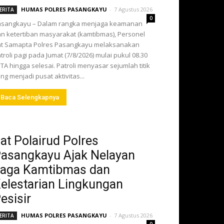
HUMAS POLRES PASANGKAYU
-
7 Agustus 2026
ERITA
0
asangkayu – Dalam rangka menjaga keamanan
n ketertiban masyarakat (kamtibmas), Personel
t Samapta Polres Pasangkayu melaksanakan
troli pagi pada Jumat (7/8/2026) mulai pukul 08.30
TA hingga selesai. Patroli menyasar sejumlah titik
ng menjadi pusat aktivitas...
Baca Selengkapnya
at Polairud Polres
asangkayu Ajak Nelayan
aga Kamtibmas dan
elestarian Lingkungan
esisir
HUMAS POLRES PASANGKAYU
-
7 Agustus 2026
ERITA