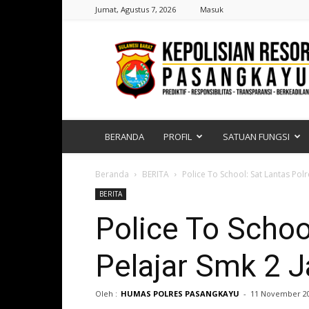
Jumat, Agustus 7, 2026
Masuk
Polres
Pasangkayu
|
Sulawesi
Barat
BERANDA
PROFIL
SATUAN FUNGSI
Beranda
BERITA
Police To School: Sat Lantas Polr
BERITA
Police To Schoo
Pelajar Smk 2 J
Oleh :
HUMAS POLRES PASANGKAYU
-
11 November 2