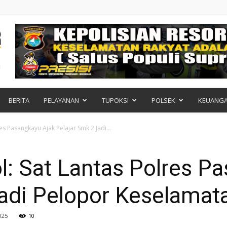
BERITA
PELAYANAN
TUPOKSI
POLSEK
KEUANG
es Pasangkayu Ajak Pelajar Smk 2 Jadi...
l: Sat Lantas Polres P
adi Pelopor Keselamata
025
10