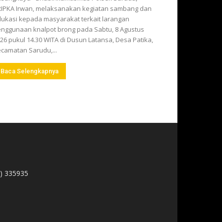
IPKA Irwan, melaksanakan kegiatan sambang dan
ukasi kepada masyarakat terkait larangan
nggunaan knalpot brong pada Sabtu, 8 Agustus
26 pukul 14.30 WITA di Dusun Latansa, Desa Patika,
camatan Sarudu,...
Baca Selengkapnya
1) 335935