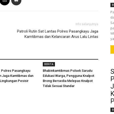
B
P
da
Sa
Info selanjutnya
pa
Patroli Rutin Sat Lantas Polres Pasangkayu Jaga
WI
Kamtibmas dan Kelancaran Arus Lalu Lintas
ya
BERITA
S
d Polres Pasangkayu
Bhabinkamtibmas Polsek Sarudu
an Jaga Kamtibmas dan
Edukasi Warga, Pengguna Knalpot
P
 Lingkungan Pesisir
Brong Bersedia Melepas Knalpot
J
Tidak Sesuai Standar
K
P
B