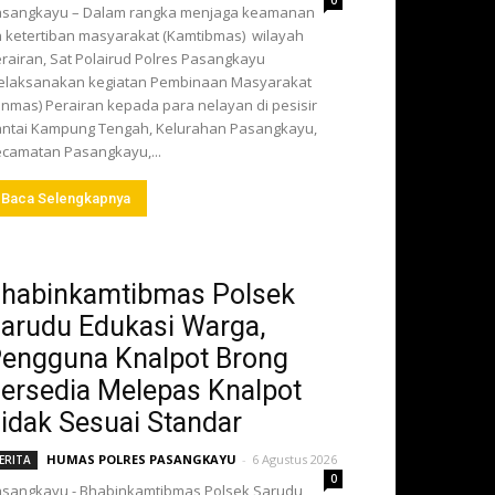
0
asangkayu – Dalam rangka menjaga keamanan
 ketertiban masyarakat (Kamtibmas) wilayah
rairan, Sat Polairud Polres Pasangkayu
elaksanakan kegiatan Pembinaan Masyarakat
inmas) Perairan kepada para nelayan di pesisir
ntai Kampung Tengah, Kelurahan Pasangkayu,
camatan Pasangkayu,...
Baca Selengkapnya
habinkamtibmas Polsek
arudu Edukasi Warga,
engguna Knalpot Brong
ersedia Melepas Knalpot
idak Sesuai Standar
HUMAS POLRES PASANGKAYU
-
6 Agustus 2026
ERITA
0
sangkayu - Bhabinkamtibmas Polsek Sarudu,