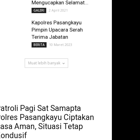
Mengucapkan Selamat...
2 April 2021
GALERI
Kapolres Pasangkayu
Pimpin Upacara Serah
Terima Jabatan
10 Maret 2023
BERITA
Muat lebih banyak
atroli Pagi Sat Samapta
olres Pasangkayu Ciptakan
asa Aman, Situasi Tetap
ondusif