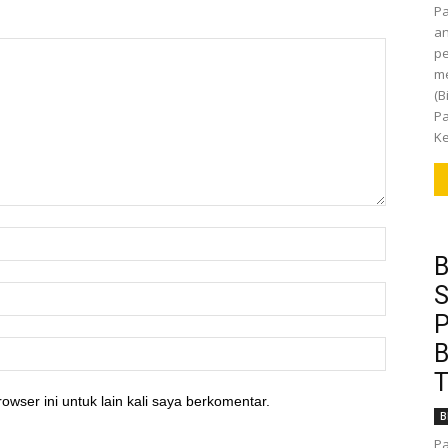
P
an
pe
m
(B
Pa
Ke
B
S
P
B
T
owser ini untuk lain kali saya berkomentar.
B
Pa