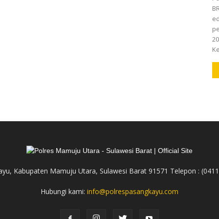
BR
ed
pe
20
Ke
yu, Kabupaten Mamuju Utara, Sulawesi Barat 91571 Telepon : (041
Hubungi kami:
info@polrespasangkayu.com