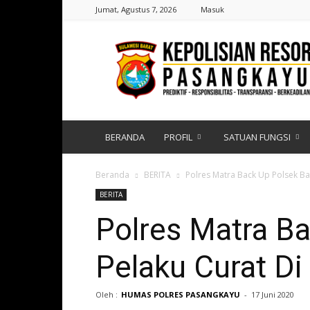
Jumat, Agustus 7, 2026
Masuk
Polres
Pasangkayu
|
Sulawesi
Barat
BERANDA
PROFIL
SATUAN FUNGSI
Beranda
BERITA
Polres Matra Back Up Polsek 
BERITA
Polres Matra B
Pelaku Curat D
Oleh :
HUMAS POLRES PASANGKAYU
-
17 Juni 2020