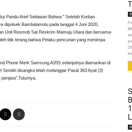
T
B
kp Pandu Arief Setiawan Bahwa ” Setelah Korban
Pa
a dipolsek Bambalamotu pada tanggal 4 Juni 2020,
BR
gan Unit Resmob Sat Reskrim Mamuju Utara dan bersama-
ed
eh titik terang bahwa Pelaku pencurian yang menimpa
pe
20
Ke
Hand Phone Merk Samsung A20S selanjutnya diamankan di
 Sendiri disangka telah melanggar Pasal 363 Ayat (3)
enjara”.Tuturnya.
S
B
1
L
B