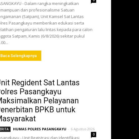
0
ASANGKAYU - Dalam rangka meningkatkan
emampuan dan profesionalisme Satuan
ngamanan (Satpam), Unit Kamsel Sat Lantas
lres Pasangkayu memberikan edukasi serta
latihan pengaturan lalu lintas kepada para calon
ggota Satpam, Kamis (6/8/2026) sekitar pukul
.00...
Baca Selengkapnya
nit Regident Sat Lantas
olres Pasangkayu
aksimalkan Pelayanan
enerbitan BPKB untuk
asyarakat
HUMAS POLRES PASANGKAYU
-
6 Agustus 2026
ERITA
0
sangkayu - Unit Registrasi dan Identifikasi