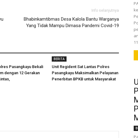
P
k
Info selanjutnya
Pe
yu
Bhabinkamtibmas Desa Kalola Bantu Warganya
Po
Yang Tidak Mampu Dimasa Pandemi Covid-19
pe
an
11
BERITA
olres Pasangkayu Bekali
Unit Regident Sat Lantas Polres
am dengan 12 Gerakan
Pasangkayu Maksimalkan Pelayanan
intas,
Penerbitan BPKB untuk Masyarakat
U
P
M
P
M
B
Pa