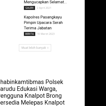
Mengucapkan Selamat...
2 April 2021
GALERI
Kapolres Pasangkayu
Pimpin Upacara Serah
Terima Jabatan
10 Maret 2023
BERITA
Muat lebih banyak
habinkamtibmas Polsek
arudu Edukasi Warga,
engguna Knalpot Brong
ersedia Melepas Knalpot