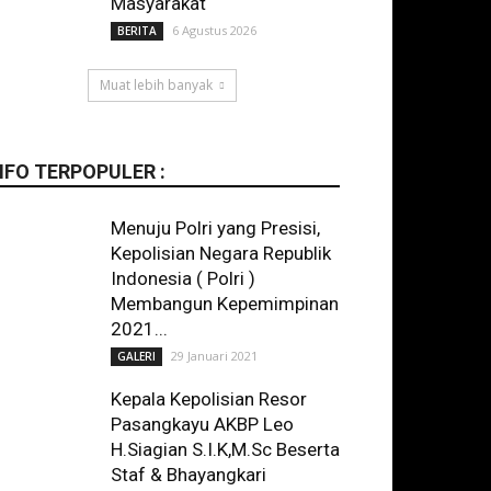
Masyarakat
6 Agustus 2026
BERITA
Muat lebih banyak
NFO TERPOPULER :
Menuju Polri yang Presisi,
Kepolisian Negara Republik
Indonesia ( Polri )
Membangun Kepemimpinan
2021...
29 Januari 2021
GALERI
Kepala Kepolisian Resor
Pasangkayu AKBP Leo
H.Siagian S.I.K,M.Sc Beserta
Staf & Bhayangkari