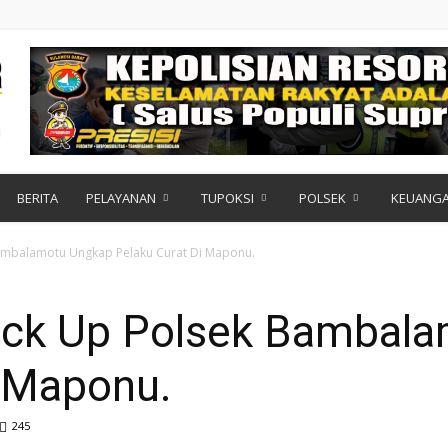
BERITA
PELAYANAN
TUPOKSI
POLSEK
KEUANG
Bambalamotu Ungkap Pelaku Curat Di Maponu.
ack Up Polsek Bambal
i Maponu.
245