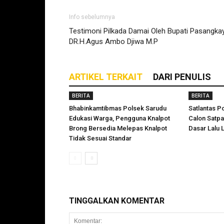
Info sebelumnya
Testimoni Pilkada Damai Oleh Bupati Pasangka
DR.H.Agus Ambo Djiwa M.P
ARTIKEL TERKAIT
DARI PENULIS
BERITA
BERITA
Bhabinkamtibmas Polsek Sarudu
Satlantas P
Edukasi Warga, Pengguna Knalpot
Calon Satp
Brong Bersedia Melepas Knalpot
Dasar Lalu L
Tidak Sesuai Standar
TINGGALKAN KOMENTAR