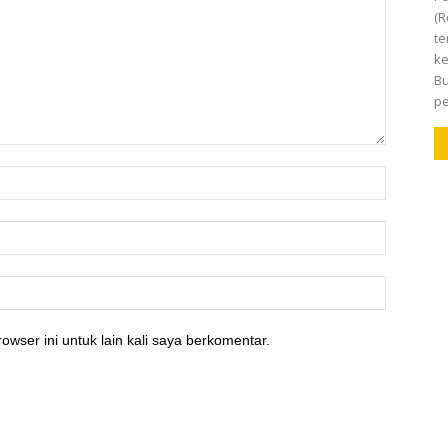
(R
te
ke
Bu
pe
owser ini untuk lain kali saya berkomentar.