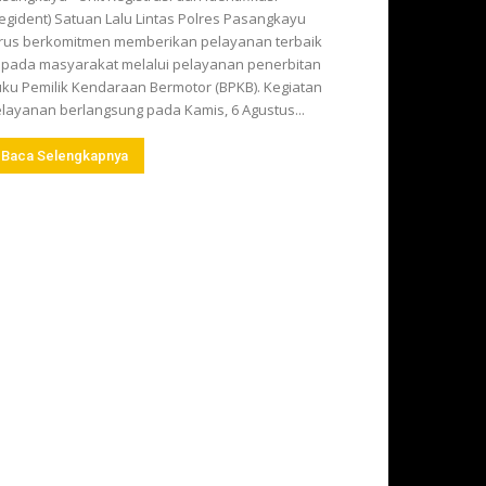
egident) Satuan Lalu Lintas Polres Pasangkayu
rus berkomitmen memberikan pelayanan terbaik
pada masyarakat melalui pelayanan penerbitan
ku Pemilik Kendaraan Bermotor (BPKB). Kegiatan
layanan berlangsung pada Kamis, 6 Agustus...
Baca Selengkapnya