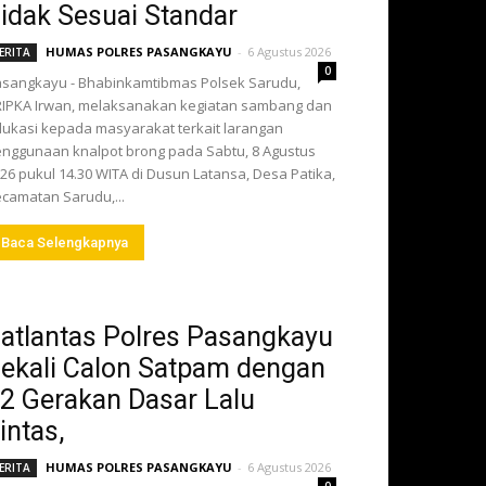
idak Sesuai Standar
HUMAS POLRES PASANGKAYU
-
6 Agustus 2026
ERITA
0
sangkayu - Bhabinkamtibmas Polsek Sarudu,
IPKA Irwan, melaksanakan kegiatan sambang dan
ukasi kepada masyarakat terkait larangan
nggunaan knalpot brong pada Sabtu, 8 Agustus
26 pukul 14.30 WITA di Dusun Latansa, Desa Patika,
camatan Sarudu,...
Baca Selengkapnya
atlantas Polres Pasangkayu
ekali Calon Satpam dengan
2 Gerakan Dasar Lalu
intas,
HUMAS POLRES PASANGKAYU
-
6 Agustus 2026
ERITA