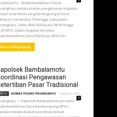
0
ASANGKAYU – Bhabinkamtibmas Polsek
asangkayu melaksanakan pengamanan kegiatan
lasti umat Hindu yang berlangsung di Desa
rtasari, Kecamatan Pedongga, Kabupaten
sangkayu, Sabtu (8/8/2026) pukul 08.00 hingga
.00 WITA. Dalam kegiatan tersebut,
abinkamtibmas Desa Martasari AIPDA Ari...
Baca Selengkapnya
apolsek Bambalamotu
oordinasi Pengawasan
etertiban Pasar Tradisional
HUMAS POLRES PASANGKAYU
-
8 Agustus 2026
ERITA
0
asangkayu — Kapolsek Bambalamotu bersama
habinkamtibmas Desa Randomayang AIPDA
mdani melaksanakan koordinasi terkait