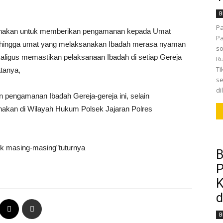
B
Pa
aksanakan untuk memberikan pengamanan kepada Umat
Pa
sehingga umat yang melaksanakan Ibadah merasa nyaman
so
aligus memastikan pelaksanaan Ibadah di setiap Gereja
Ru
Ti
atanya,
se
di
n pengamanan Ibadah Gereja-gereja ini, selain
anakan di Wilayah Hukum Polsek Jajaran Polres
ek masing-masing”tuturnya
B
P
K
d
B