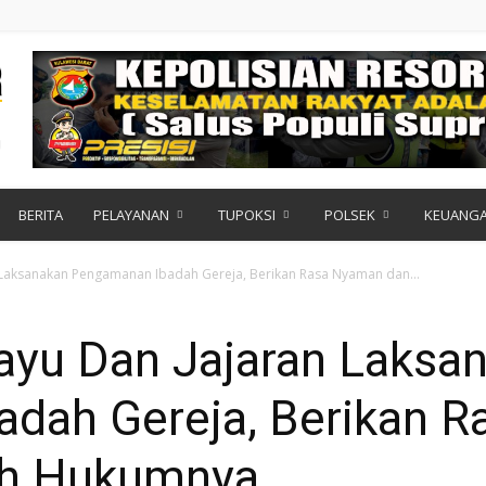
BERITA
PELAYANAN
TUPOKSI
POLSEK
KEUANG
 Laksanakan Pengamanan Ibadah Gereja, Berikan Rasa Nyaman dan...
ayu Dan Jajaran Laksa
dah Gereja, Berikan 
ah Hukumnya.