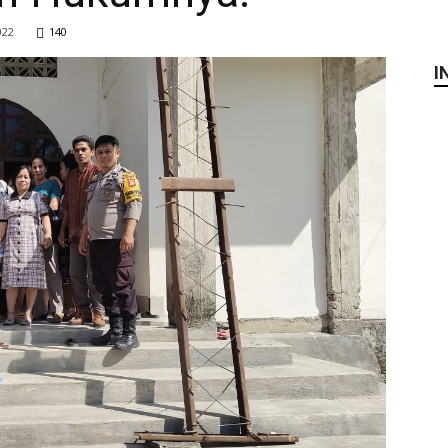
022
140
I