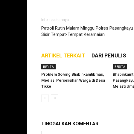
Info sebelumnya
Patroli Rutin Malam Minggu Polres Pasangkayu
Sisir Tempat-Tempat Keramaian
ARTIKEL TERKAIT
DARI PENULIS
BERITA
BERITA
Problem Solving Bhabinkamtibmas,
Bhabinkamt
Mediasi Perselisihan Warga di Desa
Pasangkayu
Tikke
Melasti Uma
TINGGALKAN KOMENTAR