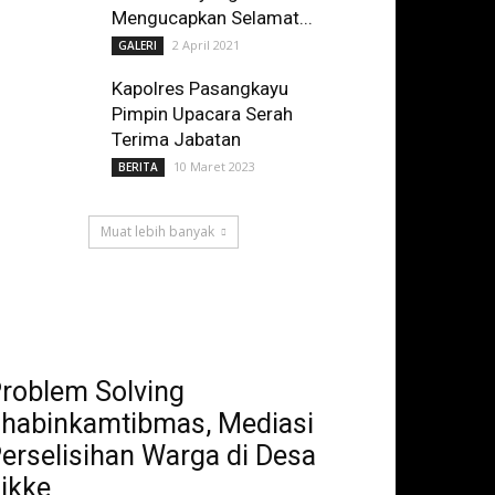
Mengucapkan Selamat...
2 April 2021
GALERI
Kapolres Pasangkayu
Pimpin Upacara Serah
Terima Jabatan
10 Maret 2023
BERITA
Muat lebih banyak
roblem Solving
habinkamtibmas, Mediasi
erselisihan Warga di Desa
ikke