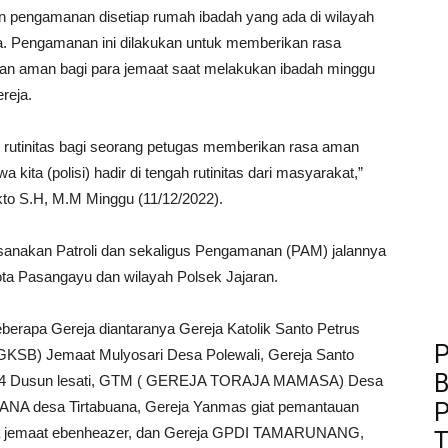
 pengamanan disetiap rumah ibadah yang ada di wilayah
 Pengamanan ini dilakukan untuk memberikan rasa
n aman bagi para jemaat saat melakukan ibadah minggu
ereja.
n rutinitas bagi seorang petugas memberikan rasa aman
kita (polisi) hadir di tengah rutinitas dari masyarakat,”
to S.H, M.M Minggu (11/12/2022).
sanakan Patroli dan sekaligus Pengamanan (PAM) jalannya
Kota Pasangayu dan wilayah Polsek Jajaran.
eberapa Gereja diantaranya Gereja Katolik Santo Petrus
P
 (GKSB) Jemaat Mulyosari Desa Polewali, Gereja Santo
B
AS 4 Dusun lesati, GTM ( GEREJA TORAJA MAMASA) Desa
P
NA desa Tirtabuana, Gereja Yanmas giat pemantauan
sa jemaat ebenheazer, dan Gereja GPDI TAMARUNANG,
T