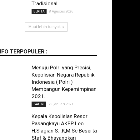
Tradisional
8 Agustus 2026
BERITA
Muat lebih banyak
NFO TERPOPULER :
Menuju Polri yang Presisi,
Kepolisian Negara Republik
Indonesia ( Polri )
Membangun Kepemimpinan
2021...
29 Januari 2021
GALERI
Kepala Kepolisian Resor
Pasangkayu AKBP Leo
H.Siagian S.I.K,M.Sc Beserta
Staf & Bhayangkari