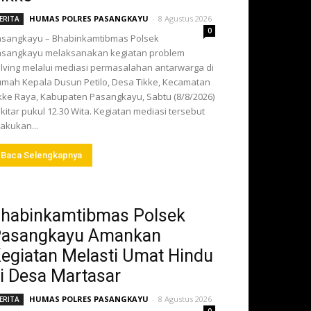
HUMAS POLRES PASANGKAYU
-
8 Agustus 2026
ERITA
0
sangkayu – Bhabinkamtibmas Polsek
sangkayu melaksanakan kegiatan problem
lving melalui mediasi permasalahan antarwarga di
mah Kepala Dusun Petilo, Desa Tikke, Kecamatan
kke Raya, Kabupaten Pasangkayu, Sabtu (8/8/2026)
kitar pukul 12.30 Wita. Kegiatan mediasi tersebut
lakukan...
Baca Selengkapnya
habinkamtibmas Polsek
asangkayu Amankan
egiatan Melasti Umat Hindu
i Desa Martasar
HUMAS POLRES PASANGKAYU
-
8 Agustus 2026
ERITA