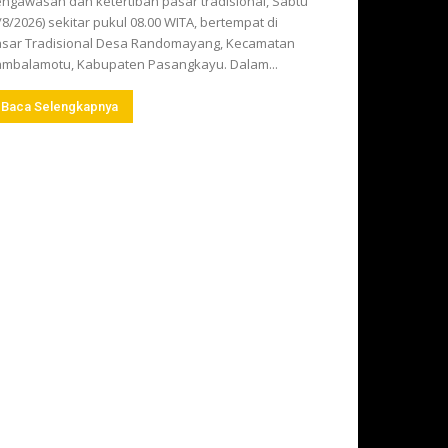
ngawasan dan ketertiban pasar tradisional, Sabtu
/8/2026) sekitar pukul 08.00 WITA, bertempat di
sar Tradisional Desa Randomayang, Kecamatan
mbalamotu, Kabupaten Pasangkayu. Dalam...
Baca Selengkapnya