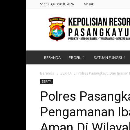
Sabtu, Agustus 8, 2026
Masuk
Polres
Pasangkayu
|
Sulawesi
Barat
BERANDA
PROFIL
SATUAN FUNGSI
Beranda
BERITA
Polres Pasangkayu Dan Jajaran
BERITA
Polres Pasangk
Pengamanan Iba
Aman Di Wilay