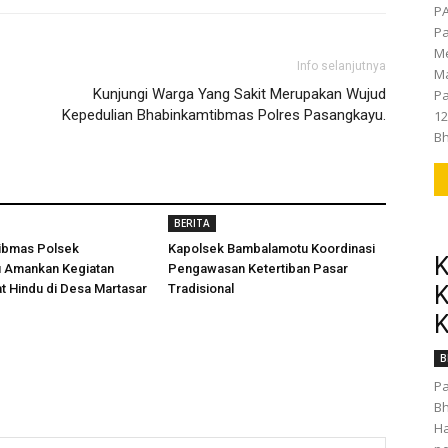
P
P
Me
Info selanjutnya
Ma
Kunjungi Warga Yang Sakit Merupakan Wujud
Pa
Kepedulian Bhabinkamtibmas Polres Pasangkayu.
12
Bh
BERITA
ibmas Polsek
Kapolsek Bambalamotu Koordinasi
K
 Amankan Kegiatan
Pengawasan Ketertiban Pasar
K
t Hindu di Desa Martasar
Tradisional
K
B
P
B
Ha