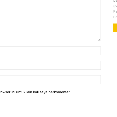
pe
(8
Pa
Ba
owser ini untuk lain kali saya berkomentar.