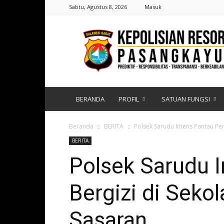
Sabtu, Agustus 8, 2026
Masuk
Polres
Pasangkayu
|
Sulawesi
Barat
BERANDA
PROFIL
SATUAN FUNGSI
Beranda
BERITA
Polsek Sarudu Intens Pantau Pen
BERITA
Polsek Sarudu 
Bergizi di Seko
Sasaran