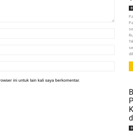
B
Pa
Pa
so
Ru
Ti
se
di
owser ini untuk lain kali saya berkomentar.
B
P
K
d
B