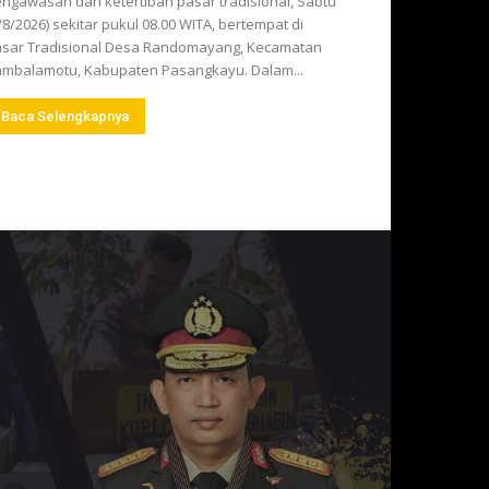
ngawasan dan ketertiban pasar tradisional, Sabtu
/8/2026) sekitar pukul 08.00 WITA, bertempat di
sar Tradisional Desa Randomayang, Kecamatan
mbalamotu, Kabupaten Pasangkayu. Dalam...
Baca Selengkapnya