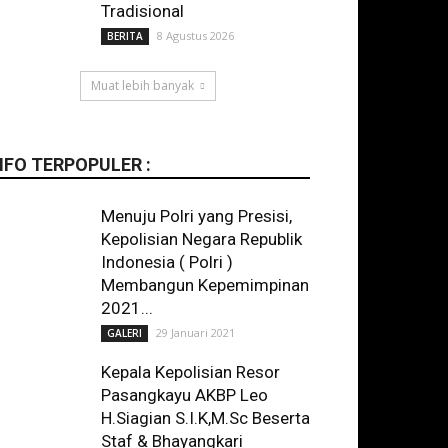
Tradisional
8 Agustus 2026
BERITA
Muat lebih banyak
NFO TERPOPULER :
Menuju Polri yang Presisi,
Kepolisian Negara Republik
Indonesia ( Polri )
Membangun Kepemimpinan
2021...
29 Januari 2021
GALERI
Kepala Kepolisian Resor
Pasangkayu AKBP Leo
H.Siagian S.I.K,M.Sc Beserta
Staf & Bhayangkari