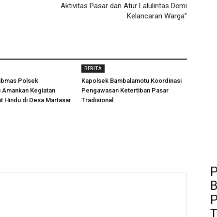
Aktivitas Pasar dan Atur Lalulintas Demi
Kelancaran Warga”
BERITA
ibmas Polsek
Kapolsek Bambalamotu Koordinasi
 Amankan Kegiatan
Pengawasan Ketertiban Pasar
t Hindu di Desa Martasar
Tradisional
P
B
P
T