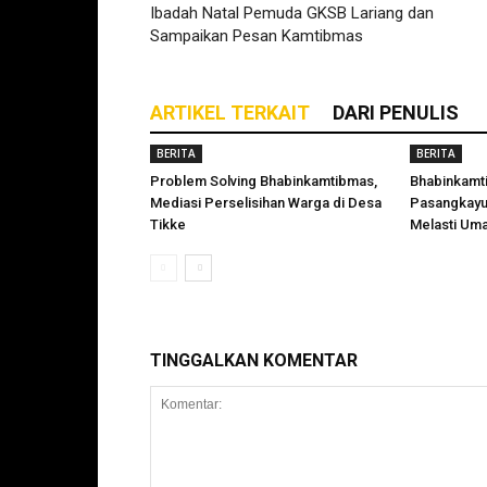
Ibadah Natal Pemuda GKSB Lariang dan
Sampaikan Pesan Kamtibmas
ARTIKEL TERKAIT
DARI PENULIS
BERITA
BERITA
Problem Solving Bhabinkamtibmas,
Bhabinkamt
Mediasi Perselisihan Warga di Desa
Pasangkayu
Tikke
Melasti Uma
TINGGALKAN KOMENTAR