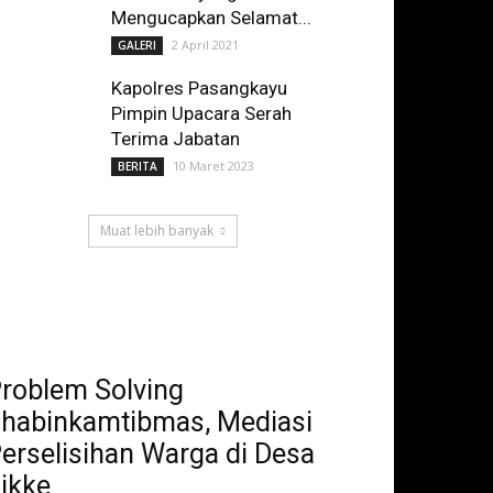
Mengucapkan Selamat...
2 April 2021
GALERI
Kapolres Pasangkayu
Pimpin Upacara Serah
Terima Jabatan
10 Maret 2023
BERITA
Muat lebih banyak
roblem Solving
habinkamtibmas, Mediasi
erselisihan Warga di Desa
ikke