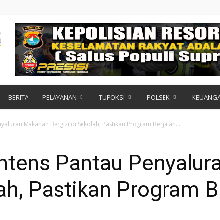
BERITA
PELAYANAN
TUPOKSI
POLSEK
KEUANG
yaluran Makanan Bergizi di Sekolah, Pastikan Program Berjalan...
Intens Pantau Penyalu
lah, Pastikan Program B