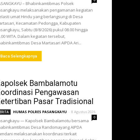
0
ASANGKAYU – Bhabinkamtibmas Polsek
asangkayu melaksanakan pengamanan kegiatan
lasti umat Hindu yang berlangsung di Desa
rtasari, Kecamatan Pedongga, Kabupaten
sangkayu, Sabtu (8/8/2026) pukul 08.00 hingga
.00 WITA. Dalam kegiatan tersebut,
abinkamtibmas Desa Martasari AIPDA Ari...
Baca Selengkapnya
apolsek Bambalamotu
oordinasi Pengawasan
etertiban Pasar Tradisional
HUMAS POLRES PASANGKAYU
-
8 Agustus 2026
ERITA
0
asangkayu — Kapolsek Bambalamotu bersama
habinkamtibmas Desa Randomayang AIPDA
mdani melaksanakan koordinasi terkait