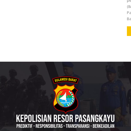
pe
(8
Pa
Ba