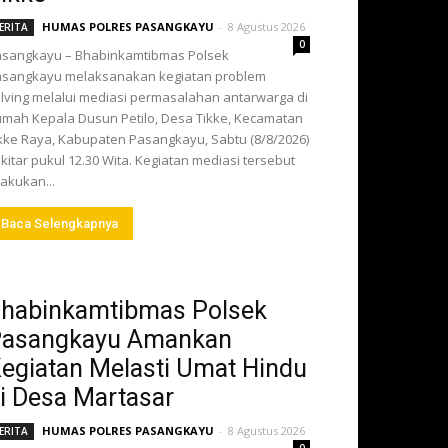
HUMAS POLRES PASANGKAYU
-
8 Agustus 2026
ERITA
0
sangkayu – Bhabinkamtibmas Polsek
sangkayu melaksanakan kegiatan problem
lving melalui mediasi permasalahan antarwarga di
mah Kepala Dusun Petilo, Desa Tikke, Kecamatan
kke Raya, Kabupaten Pasangkayu, Sabtu (8/8/2026)
kitar pukul 12.30 Wita. Kegiatan mediasi tersebut
lakukan...
Baca Selengkapnya
habinkamtibmas Polsek
asangkayu Amankan
egiatan Melasti Umat Hindu
i Desa Martasar
HUMAS POLRES PASANGKAYU
-
8 Agustus 2026
ERITA