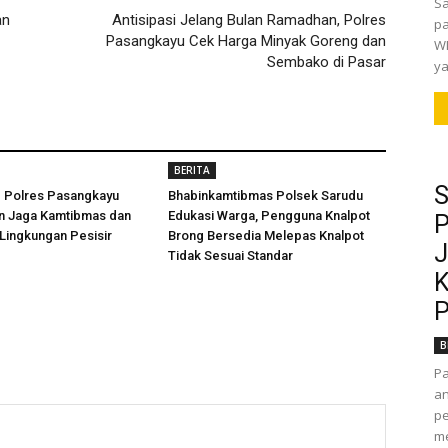
Sa
an
Antisipasi Jelang Bulan Ramadhan, Polres
pa
Pasangkayu Cek Harga Minyak Goreng dan
WI
Sembako di Pasar
ya
BERITA
S
d Polres Pasangkayu
Bhabinkamtibmas Polsek Sarudu
an Jaga Kamtibmas dan
Edukasi Warga, Pengguna Knalpot
P
 Lingkungan Pesisir
Brong Bersedia Melepas Knalpot
J
Tidak Sesuai Standar
K
P
B
P
an
pe
m