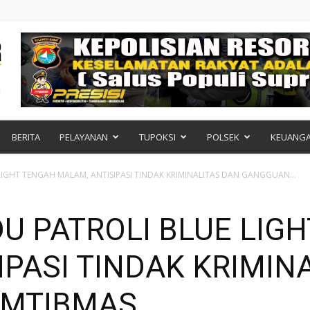
BERITA
PELAYANAN
TUPOKSI
POLSEK
KEUANG
LIGHT TENGAH MALAM, ANTISIPASI TINDAK KRIMINALITAS DAN GANGGUAN...
U PATROLI BLUE LIG
IPASI TINDAK KRIMIN
AMTIBMAS