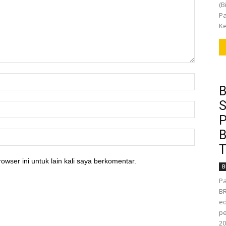
(B
Pa
Ke
B
S
P
B
T
owser ini untuk lain kali saya berkomentar.
B
Pa
BR
ed
pe
20