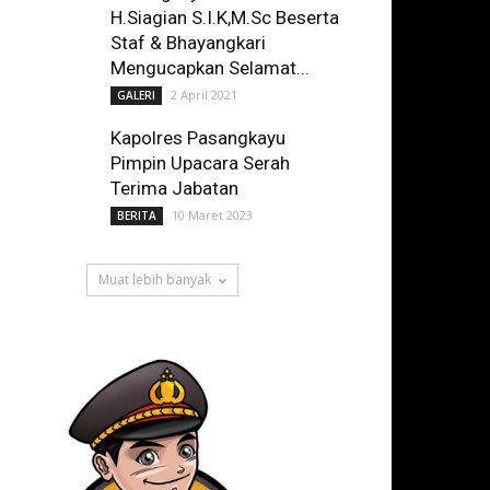
H.Siagian S.I.K,M.Sc Beserta
Staf & Bhayangkari
Mengucapkan Selamat...
2 April 2021
GALERI
Kapolres Pasangkayu
Pimpin Upacara Serah
Terima Jabatan
10 Maret 2023
BERITA
Muat lebih banyak