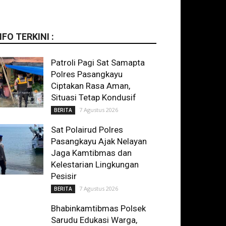
NFO TERKINI :
Patroli Pagi Sat Samapta
Polres Pasangkayu
Ciptakan Rasa Aman,
Situasi Tetap Kondusif
7 Agustus 2026
BERITA
Sat Polairud Polres
Pasangkayu Ajak Nelayan
Jaga Kamtibmas dan
Kelestarian Lingkungan
Pesisir
7 Agustus 2026
BERITA
Bhabinkamtibmas Polsek
Sarudu Edukasi Warga,