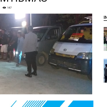
147
I