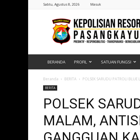
Sabtu, Agustus 8, 2026
Masuk
Polres
Pasangkayu
|
Sulawesi
Barat
BERANDA
PROFIL
SATUAN FUNGSI
Beranda
BERITA
POLSEK SARUDU PATROLI BLUE 
BERITA
POLSEK SARUD
MALAM, ANTIS
GANGGUAN K