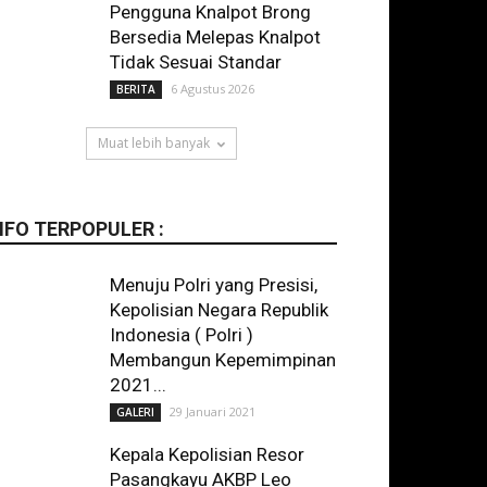
Pengguna Knalpot Brong
Bersedia Melepas Knalpot
Tidak Sesuai Standar
6 Agustus 2026
BERITA
Muat lebih banyak
NFO TERPOPULER :
Menuju Polri yang Presisi,
Kepolisian Negara Republik
Indonesia ( Polri )
Membangun Kepemimpinan
2021...
29 Januari 2021
GALERI
Kepala Kepolisian Resor
Pasangkayu AKBP Leo