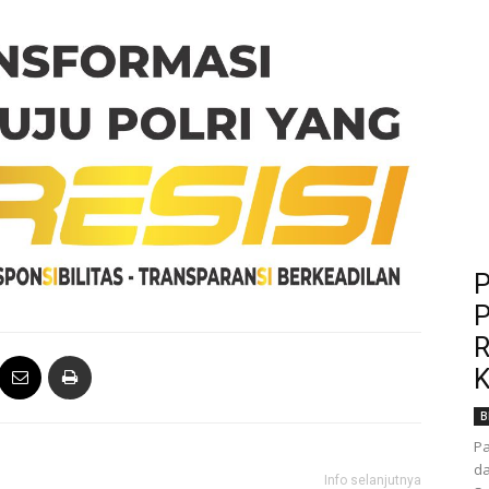
P
P
R
K
B
P
da
Info selanjutnya