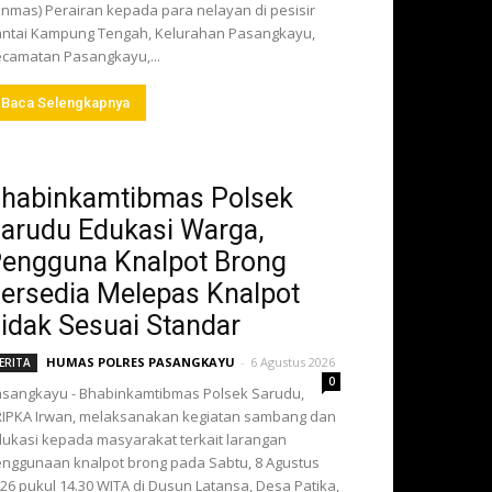
inmas) Perairan kepada para nelayan di pesisir
ntai Kampung Tengah, Kelurahan Pasangkayu,
camatan Pasangkayu,...
Baca Selengkapnya
habinkamtibmas Polsek
arudu Edukasi Warga,
engguna Knalpot Brong
ersedia Melepas Knalpot
idak Sesuai Standar
HUMAS POLRES PASANGKAYU
-
6 Agustus 2026
ERITA
0
sangkayu - Bhabinkamtibmas Polsek Sarudu,
IPKA Irwan, melaksanakan kegiatan sambang dan
ukasi kepada masyarakat terkait larangan
nggunaan knalpot brong pada Sabtu, 8 Agustus
26 pukul 14.30 WITA di Dusun Latansa, Desa Patika,