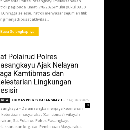
t Samapta Polres Pasangkayu melaksanakan
troli pagi pada Jumat (7/8/2026) mulai pukul 08.30
TA hingga selesai. Patroli menyasar sejumlah titik
ng menjadi pusat aktivitas...
Baca Selengkapnya
at Polairud Polres
asangkayu Ajak Nelayan
aga Kamtibmas dan
elestarian Lingkungan
esisir
HUMAS POLRES PASANGKAYU
-
7 Agustus 2026
ERITA
0
asangkayu – Dalam rangka menjaga keamanan
 ketertiban masyarakat (Kamtibmas) wilayah
rairan, Sat Polairud Polres Pasangkayu
elaksanakan kegiatan Pembinaan Masyarakat