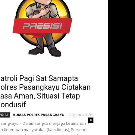
atroli Pagi Sat Samapta
olres Pasangkayu Ciptakan
asa Aman, Situasi Tetap
ondusif
HUMAS POLRES PASANGKAYU
-
7 Agustus 2026
ERITA
0
asangkayu – Dalam rangka menjaga keamanan
n ketertiban masyarakat (kamtibmas), Personel