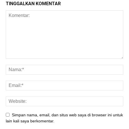
TINGGALKAN KOMENTAR
Simpan nama, email, dan situs web saya di browser ini untuk
lain kali saya berkomentar.