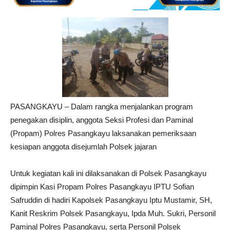
PASANGKAYU – Dalam rangka menjalankan program
penegakan disiplin, anggota Seksi Profesi dan Paminal
(Propam) Polres Pasangkayu laksanakan pemeriksaan
kesiapan anggota disejumlah Polsek jajaran
Untuk kegiatan kali ini dilaksanakan di Polsek Pasangkayu
dipimpin Kasi Propam Polres Pasangkayu IPTU Sofian
Safruddin di hadiri Kapolsek Pasangkayu Iptu Mustamir, SH,
Kanit Reskrim Polsek Pasangkayu, Ipda Muh. Sukri, Personil
Paminal Polres Pasangkayu, serta Personil Polsek