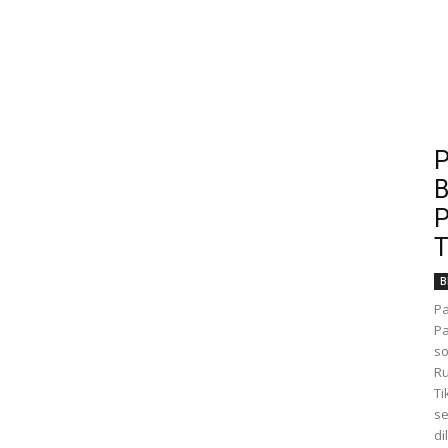
P
B
P
T
B
Pa
Pa
so
Ru
Ti
se
di