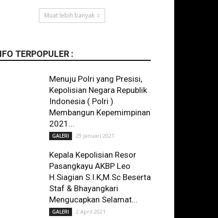
Muat lebih banyak
NFO TERPOPULER :
Menuju Polri yang Presisi,
Kepolisian Negara Republik
Indonesia ( Polri )
Membangun Kepemimpinan
2021...
29 Januari 2021
GALERI
Kepala Kepolisian Resor
Pasangkayu AKBP Leo
H.Siagian S.I.K,M.Sc Beserta
Staf & Bhayangkari
Mengucapkan Selamat...
2 April 2021
GALERI