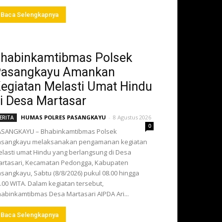
Baca Selengkapnya
habinkamtibmas Polsek
asangkayu Amankan
egiatan Melasti Umat Hindu
i Desa Martasar
HUMAS POLRES PASANGKAYU
-
8 Agustus 2026
ERITA
0
ASANGKAYU – Bhabinkamtibmas Polsek
asangkayu melaksanakan pengamanan kegiatan
lasti umat Hindu yang berlangsung di Desa
rtasari, Kecamatan Pedongga, Kabupaten
sangkayu, Sabtu (8/8/2026) pukul 08.00 hingga
.00 WITA. Dalam kegiatan tersebut,
abinkamtibmas Desa Martasari AIPDA Ari...
Baca Selengkapnya