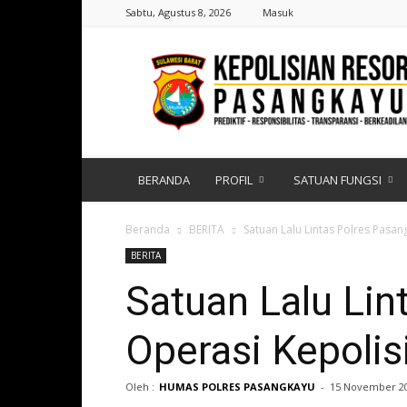
Sabtu, Agustus 8, 2026
Masuk
Polres
Pasangkayu
|
Sulawesi
Barat
BERANDA
PROFIL
SATUAN FUNGSI
Beranda
BERITA
Satuan Lalu Lintas Polres Pas
BERITA
Satuan Lalu Li
Operasi Kepol
Oleh :
HUMAS POLRES PASANGKAYU
-
15 November 2