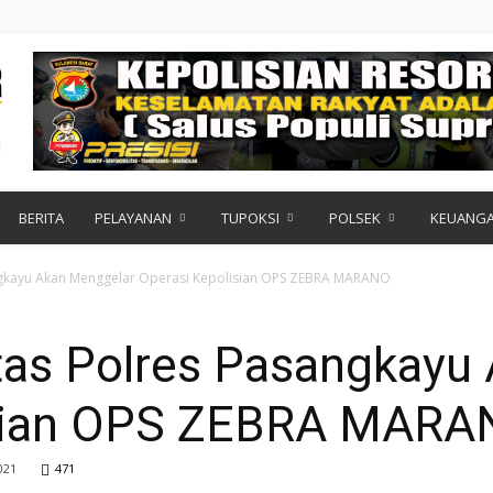
BERITA
PELAYANAN
TUPOKSI
POLSEK
KEUANG
angkayu Akan Menggelar Operasi Kepolisian OPS ZEBRA MARANO
ntas Polres Pasangkayu
isian OPS ZEBRA MAR
021
471