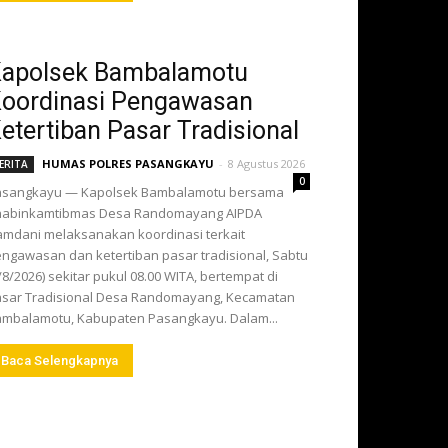
apolsek Bambalamotu
oordinasi Pengawasan
etertiban Pasar Tradisional
HUMAS POLRES PASANGKAYU
-
8 Agustus 2026
ERITA
0
asangkayu — Kapolsek Bambalamotu bersama
habinkamtibmas Desa Randomayang AIPDA
mdani melaksanakan koordinasi terkait
ngawasan dan ketertiban pasar tradisional, Sabtu
/8/2026) sekitar pukul 08.00 WITA, bertempat di
sar Tradisional Desa Randomayang, Kecamatan
mbalamotu, Kabupaten Pasangkayu. Dalam...
Baca Selengkapnya