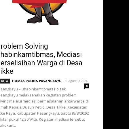
roblem Solving
habinkamtibmas, Mediasi
erselisihan Warga di Desa
ikke
HUMAS POLRES PASANGKAYU
-
8 Agustus 2026
ERITA
0
sangkayu – Bhabinkamtibmas Polsek
sangkayu melaksanakan kegiatan problem
lving melalui mediasi permasalahan antarwarga di
mah Kepala Dusun Petilo, Desa Tikke, Kecamatan
kke Raya, Kabupaten Pasangkayu, Sabtu (8/8/2026)
kitar pukul 12.30 Wita. Kegiatan mediasi tersebut
lakukan...