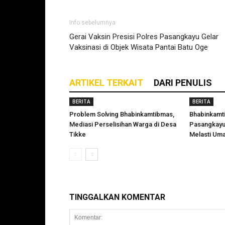
Info sebelumnya
Gerai Vaksin Presisi Polres Pasangkayu Gelar
Vaksinasi di Objek Wisata Pantai Batu Oge
ARTIKEL TERKAIT
DARI PENULIS
BERITA
BERITA
Problem Solving Bhabinkamtibmas,
Bhabinkamt
Mediasi Perselisihan Warga di Desa
Pasangkayu
Tikke
Melasti Uma
TINGGALKAN KOMENTAR