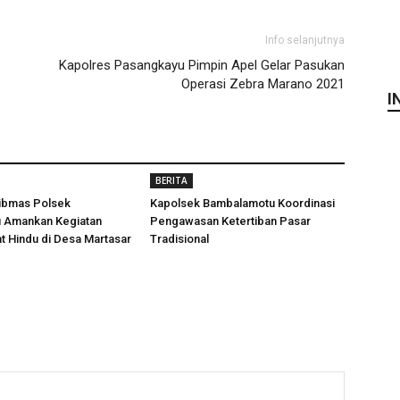
Info selanjutnya
Kapolres Pasangkayu Pimpin Apel Gelar Pasukan
Operasi Zebra Marano 2021
I
BERITA
ibmas Polsek
Kapolsek Bambalamotu Koordinasi
 Amankan Kegiatan
Pengawasan Ketertiban Pasar
t Hindu di Desa Martasar
Tradisional