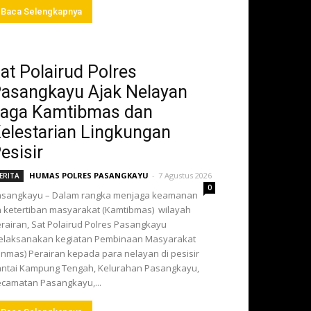
Baca Selengkapnya
at Polairud Polres
asangkayu Ajak Nelayan
aga Kamtibmas dan
elestarian Lingkungan
esisir
HUMAS POLRES PASANGKAYU
-
7 Agustus 2026
ERITA
0
asangkayu – Dalam rangka menjaga keamanan
 ketertiban masyarakat (Kamtibmas) wilayah
rairan, Sat Polairud Polres Pasangkayu
elaksanakan kegiatan Pembinaan Masyarakat
inmas) Perairan kepada para nelayan di pesisir
ntai Kampung Tengah, Kelurahan Pasangkayu,
camatan Pasangkayu,...