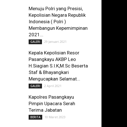
Menuju Polri yang Presisi,
Kepolisian Negara Republik
Indonesia ( Polri )
Membangun Kepemimpinan
2021...
29 Januari 2021
GALERI
Kepala Kepolisian Resor
Pasangkayu AKBP Leo
H.Siagian S.I.K,M.Sc Beserta
Staf & Bhayangkari
Mengucapkan Selamat...
2 April 2021
GALERI
Kapolres Pasangkayu
Pimpin Upacara Serah
Terima Jabatan
10 Maret 2023
BERITA