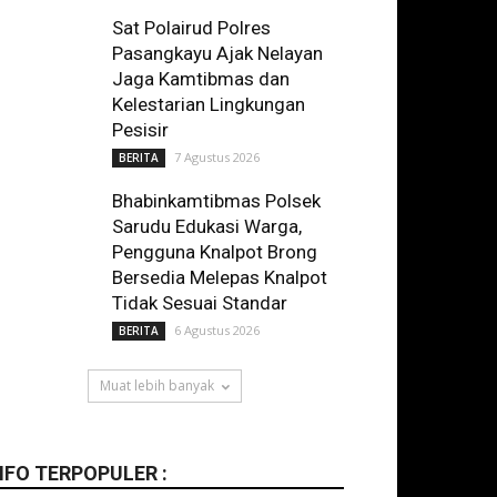
Sat Polairud Polres
Pasangkayu Ajak Nelayan
Jaga Kamtibmas dan
Kelestarian Lingkungan
Pesisir
7 Agustus 2026
BERITA
Bhabinkamtibmas Polsek
Sarudu Edukasi Warga,
Pengguna Knalpot Brong
Bersedia Melepas Knalpot
Tidak Sesuai Standar
6 Agustus 2026
BERITA
Muat lebih banyak
NFO TERPOPULER :