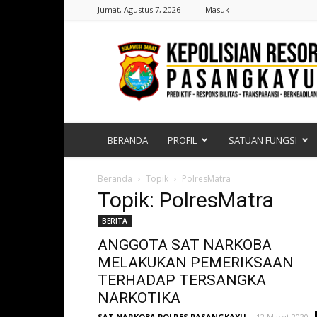
Jumat, Agustus 7, 2026
Masuk
Polres
Pasangkayu
|
Sulawesi
Barat
BERANDA
PROFIL
SATUAN FUNGSI
Beranda
Topik
PolresMatra
Topik: PolresMatra
BERITA
ANGGOTA SAT NARKOBA
MELAKUKAN PEMERIKSAAN
TERHADAP TERSANGKA
NARKOTIKA
SAT NARKOBA POLRES PASANGKAYU
-
12 Maret 2020