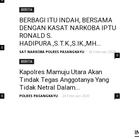
0
BERITA
BERBAGI ITU INDAH, BERSAMA
DENGAN KASAT NARKOBA IPTU
RONALD S.
HADIPURA.,S.T.K.,S.IK.,MH...
0
0
SAT NARKOBA POLRES PASANGKAYU
-
28 Februari 2020
0
BERITA
Kapolres Mamuju Utara Akan
Tindak Tegas Anggotanya Yang
Tidak Netral Dalam...
POLRES PASANGKAYU
-
24 Februari 2020
0
0
I