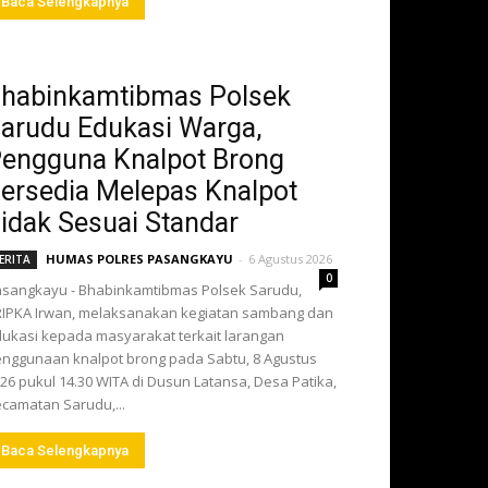
Baca Selengkapnya
habinkamtibmas Polsek
arudu Edukasi Warga,
engguna Knalpot Brong
ersedia Melepas Knalpot
idak Sesuai Standar
HUMAS POLRES PASANGKAYU
-
6 Agustus 2026
ERITA
0
sangkayu - Bhabinkamtibmas Polsek Sarudu,
IPKA Irwan, melaksanakan kegiatan sambang dan
ukasi kepada masyarakat terkait larangan
nggunaan knalpot brong pada Sabtu, 8 Agustus
26 pukul 14.30 WITA di Dusun Latansa, Desa Patika,
camatan Sarudu,...
Baca Selengkapnya