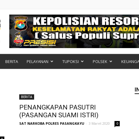
BERITA
PELAYANAN
TUPOKSI
POLSEK
KEUANG
I
BERITA
PENANGKAPAN PASUTRI
(PASANGAN SUAMI ISTRI)
SAT NARKOBA POLRES PASANGKAYU
-
3 Maret 2020
0