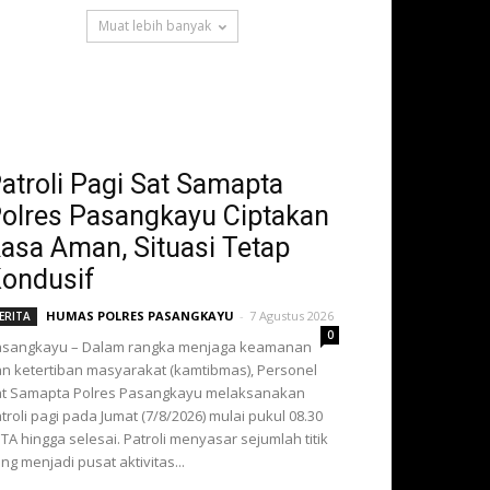
Muat lebih banyak
atroli Pagi Sat Samapta
olres Pasangkayu Ciptakan
asa Aman, Situasi Tetap
ondusif
HUMAS POLRES PASANGKAYU
-
7 Agustus 2026
ERITA
0
asangkayu – Dalam rangka menjaga keamanan
n ketertiban masyarakat (kamtibmas), Personel
t Samapta Polres Pasangkayu melaksanakan
troli pagi pada Jumat (7/8/2026) mulai pukul 08.30
TA hingga selesai. Patroli menyasar sejumlah titik
ng menjadi pusat aktivitas...