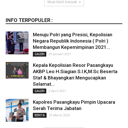
Muat lebih banyak
INFO TERPOPULER :
Menuju Polri yang Presisi, Kepolisian
Negara Republik Indonesia ( Polri )
Membangun Kepemimpinan 2021...
29 Januari 2021
GALERI
Kepala Kepolisian Resor Pasangkayu
AKBP Leo H.Siagian S.I.K,M.Sc Beserta
Staf & Bhayangkari Mengucapkan
Selamat...
2 April 2021
GALERI
Kapolres Pasangkayu Pimpin Upacara
Serah Terima Jabatan
10 Maret 2023
BERITA