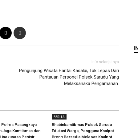
I
Info selanjutnya
Pengunjung Wisata Pantai Kasalai, Tak Lepas Dari
Pantauan Personel Polsek Sarudu Yang
Melaksanaka Pengamanan.
BERITA
d Polres Pasangkayu
Bhabinkamtibmas Polsek Sarudu
an Jaga Kamtibmas dan
Edukasi Warga, Pengguna Knalpot
 Lingkungan Pesisir
Brong Bersedia Melepas Knalpot