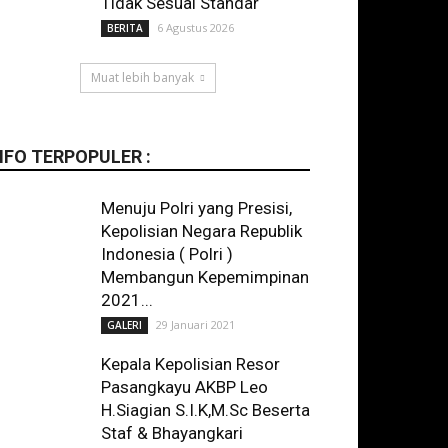
Tidak Sesuai Standar
6 Agustus 2026
BERITA
Muat lebih banyak
NFO TERPOPULER :
Menuju Polri yang Presisi,
Kepolisian Negara Republik
Indonesia ( Polri )
Membangun Kepemimpinan
2021...
29 Januari 2021
GALERI
Kepala Kepolisian Resor
Pasangkayu AKBP Leo
H.Siagian S.I.K,M.Sc Beserta
Staf & Bhayangkari