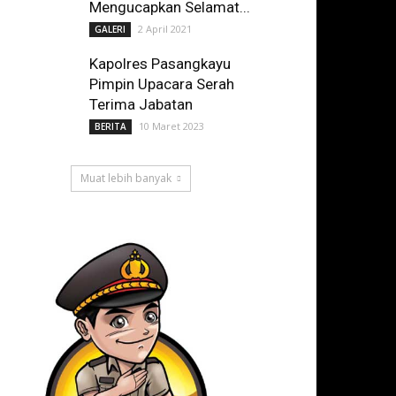
Mengucapkan Selamat...
2 April 2021
GALERI
Kapolres Pasangkayu
Pimpin Upacara Serah
Terima Jabatan
10 Maret 2023
BERITA
Muat lebih banyak