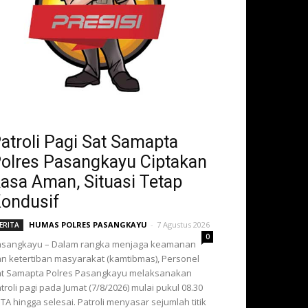
atroli Pagi Sat Samapta
olres Pasangkayu Ciptakan
asa Aman, Situasi Tetap
ondusif
HUMAS POLRES PASANGKAYU
-
7 Agustus 2026
ERITA
0
asangkayu – Dalam rangka menjaga keamanan
n ketertiban masyarakat (kamtibmas), Personel
t Samapta Polres Pasangkayu melaksanakan
troli pagi pada Jumat (7/8/2026) mulai pukul 08.30
TA hingga selesai. Patroli menyasar sejumlah titik