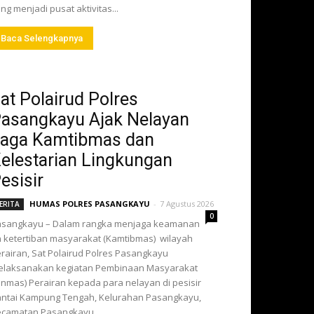
ng menjadi pusat aktivitas...
Baca Selengkapnya
at Polairud Polres
asangkayu Ajak Nelayan
aga Kamtibmas dan
elestarian Lingkungan
esisir
HUMAS POLRES PASANGKAYU
-
7 Agustus 2026
ERITA
0
asangkayu – Dalam rangka menjaga keamanan
 ketertiban masyarakat (Kamtibmas) wilayah
rairan, Sat Polairud Polres Pasangkayu
elaksanakan kegiatan Pembinaan Masyarakat
inmas) Perairan kepada para nelayan di pesisir
ntai Kampung Tengah, Kelurahan Pasangkayu,
camatan Pasangkayu,...