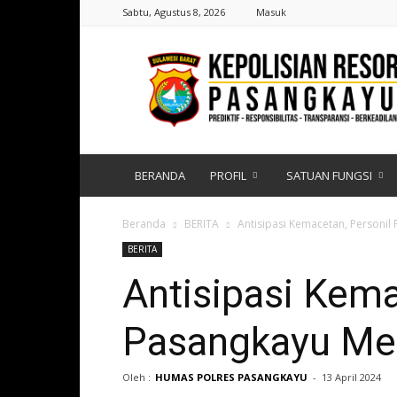
Sabtu, Agustus 8, 2026
Masuk
Polres
Pasangkayu
|
Sulawesi
Barat
BERANDA
PROFIL
SATUAN FUNGSI
Beranda
BERITA
Antisipasi Kemacetan, Personil
BERITA
Antisipasi Kema
Pasangkayu Mel
Oleh :
HUMAS POLRES PASANGKAYU
-
13 April 2024