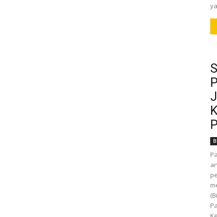
ya
S
P
J
K
P
B
P
an
pe
m
(B
Pa
Ke