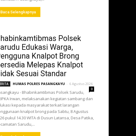
Baca Selengkapnya
habinkamtibmas Polsek
arudu Edukasi Warga,
engguna Knalpot Brong
ersedia Melepas Knalpot
idak Sesuai Standar
HUMAS POLRES PASANGKAYU
-
6 Agustus 2026
ERITA
0
sangkayu - Bhabinkamtibmas Polsek Sarudu,
IPKA Irwan, melaksanakan kegiatan sambang dan
ukasi kepada masyarakat terkait larangan
nggunaan knalpot brong pada Sabtu, 8 Agustus
26 pukul 14.30 WITA di Dusun Latansa, Desa Patika,
camatan Sarudu,...