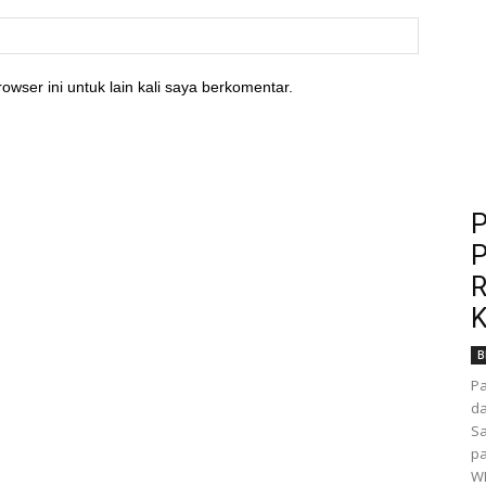
owser ini untuk lain kali saya berkomentar.
P
P
R
K
B
P
da
Sa
pa
WI