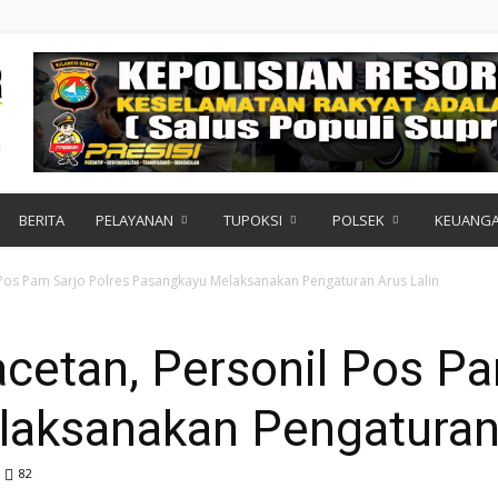
BERITA
PELAYANAN
TUPOKSI
POLSEK
KEUANG
 Pos Pam Sarjo Polres Pasangkayu Melaksanakan Pengaturan Arus Lalin
cetan, Personil Pos Pa
aksanakan Pengaturan 
82