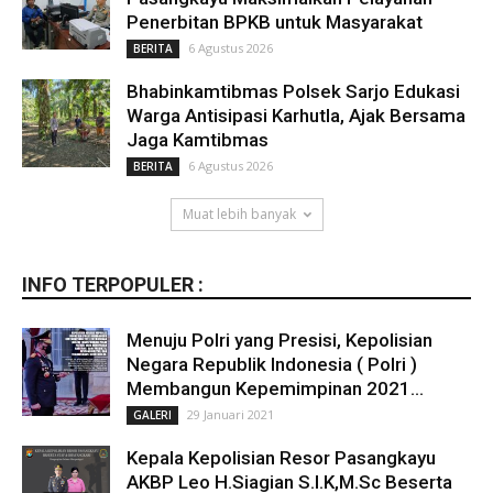
Penerbitan BPKB untuk Masyarakat
6 Agustus 2026
BERITA
Bhabinkamtibmas Polsek Sarjo Edukasi
Warga Antisipasi Karhutla, Ajak Bersama
Jaga Kamtibmas
6 Agustus 2026
BERITA
Muat lebih banyak
INFO TERPOPULER :
Menuju Polri yang Presisi, Kepolisian
Negara Republik Indonesia ( Polri )
Membangun Kepemimpinan 2021...
29 Januari 2021
GALERI
Kepala Kepolisian Resor Pasangkayu
AKBP Leo H.Siagian S.I.K,M.Sc Beserta