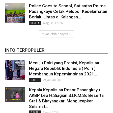
Police Goes to School, Satlantas Polres
Pasangkayu Cetak Pelopor Keselamatan
Berlalu Lintas di Kalangan...
6 Agustus 2026
BERITA
Muat lebih banyak
INFO TERPOPULER :
Menuju Polri yang Presisi, Kepolisian
Negara Republik Indonesia ( Polri )
Membangun Kepemimpinan 2021...
29 Januari 2021
GALERI
Kepala Kepolisian Resor Pasangkayu
AKBP Leo H.Siagian S.I.K,M.Sc Beserta
Staf & Bhayangkari Mengucapkan
Selamat...
2 April 2021
GALERI