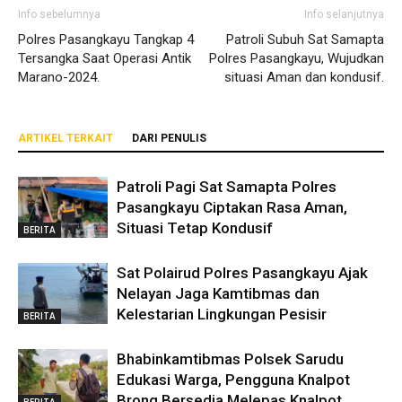
Info sebelumnya
Info selanjutnya
Polres Pasangkayu Tangkap 4
Patroli Subuh Sat Samapta
Tersangka Saat Operasi Antik
Polres Pasangkayu, Wujudkan
Marano-2024.
situasi Aman dan kondusif.
ARTIKEL TERKAIT
DARI PENULIS
Patroli Pagi Sat Samapta Polres
Pasangkayu Ciptakan Rasa Aman,
Situasi Tetap Kondusif
BERITA
Sat Polairud Polres Pasangkayu Ajak
Nelayan Jaga Kamtibmas dan
Kelestarian Lingkungan Pesisir
BERITA
Bhabinkamtibmas Polsek Sarudu
Edukasi Warga, Pengguna Knalpot
Brong Bersedia Melepas Knalpot