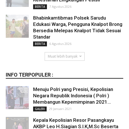
7 Agustus 2026
BERITA
Bhabinkamtibmas Polsek Sarudu
Edukasi Warga, Pengguna Knalpot Brong
Bersedia Melepas Knalpot Tidak Sesuai
Standar
6 Agustus 2026
BERITA
Muat lebih banyak
INFO TERPOPULER :
Menuju Polri yang Presisi, Kepolisian
Negara Republik Indonesia ( Polri )
Membangun Kepemimpinan 2021...
29 Januari 2021
GALERI
Kepala Kepolisian Resor Pasangkayu
AKBP Leo H.Siagian S.I.K,M.Sc Beserta