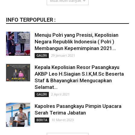
Muat lebih banyak
INFO TERPOPULER :
Menuju Polri yang Presisi, Kepolisian
Negara Republik Indonesia ( Polri )
Membangun Kepemimpinan 2021...
29 Januari 2021
GALERI
Kepala Kepolisian Resor Pasangkayu
AKBP Leo H.Siagian S.I.K,M.Sc Beserta
Staf & Bhayangkari Mengucapkan
Selamat...
2 April 2021
GALERI
Kapolres Pasangkayu Pimpin Upacara
Serah Terima Jabatan
10 Maret 2023
BERITA