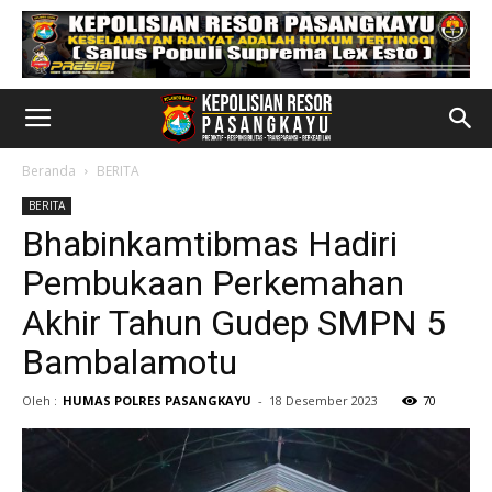
Beranda
BERITA
BERITA
Bhabinkamtibmas Hadiri
Pembukaan Perkemahan
Akhir Tahun Gudep SMPN 5
Bambalamotu
Oleh :
HUMAS POLRES PASANGKAYU
-
18 Desember 2023
70