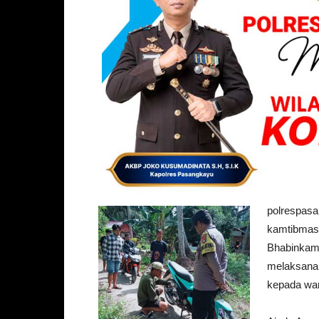
polrespasa
kamtibmas 
Bhabinkam
melaksana
kepada war