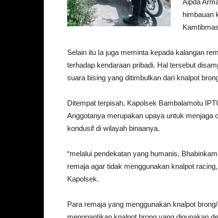
Aipda Arm
himbauan k
Kamtibmas
Selain itu Ia juga meminta kepada kalangan re
terhadap kendaraan pribadi. Hal tersebut dis
suara bising yang ditimbulkan dari knalpot bron
Ditempat terpisah, Kapolsek Bambalamotu IPT
Anggotanya merupakan upaya untuk menjaga d
kondusif di wilayah binaanya.
“melalui pendekatan yang humanis, Bhabinka
remaja agar tidak menggunakan knalpot racing, 
Kapolsek.
Para remaja yang menggunakan knalpot brong/
menggantikan knalpot brong yang digunakan de