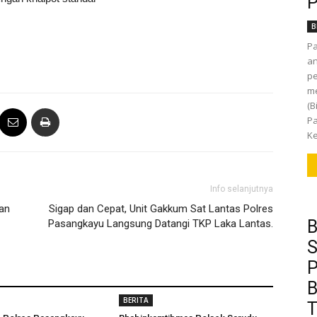
P
B
P
an
pe
m
(B
Pa
Ke
Info selanjutnya
an
Sigap dan Cepat, Unit Gakkum Sat Lantas Polres
B
Pasangkayu Langsung Datangi TKP Laka Lantas.
S
P
B
BERITA
T