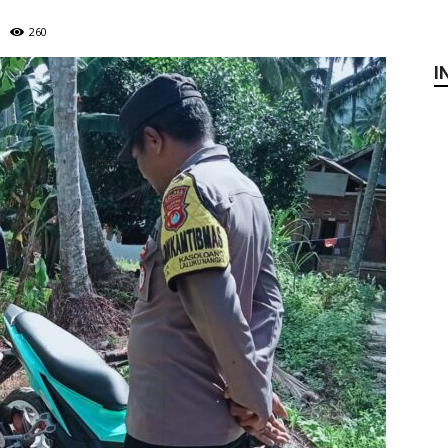
260
I