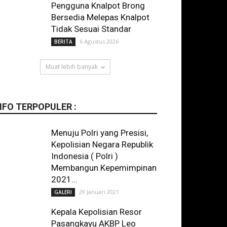
Pengguna Knalpot Brong
Bersedia Melepas Knalpot
Tidak Sesuai Standar
6 Agustus 2026
BERITA
Muat lebih banyak
NFO TERPOPULER :
Menuju Polri yang Presisi,
Kepolisian Negara Republik
Indonesia ( Polri )
Membangun Kepemimpinan
2021...
29 Januari 2021
GALERI
Kepala Kepolisian Resor
Pasangkayu AKBP Leo