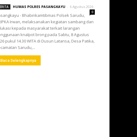
HUMAS POLRES PASANGKAYU
-
6 Agustus 2026
ERITA
0
sangkayu - Bhabinkamtibmas Polsek Sarudu,
IPKA Irwan, melaksanakan kegiatan sambang dan
ukasi kepada masyarakat terkait larangan
nggunaan knalpot brong pada Sabtu, 8 Agustus
26 pukul 14.30 WITA di Dusun Latansa, Desa Patika,
camatan Sarudu,...
Baca Selengkapnya