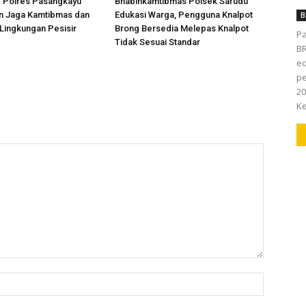
d Polres Pasangkayu
Bhabinkamtibmas Polsek Sarudu
an Jaga Kamtibmas dan
Edukasi Warga, Pengguna Knalpot
B
 Lingkungan Pesisir
Brong Bersedia Melepas Knalpot
Pa
Tidak Sesuai Standar
BR
ed
pe
20
Ke