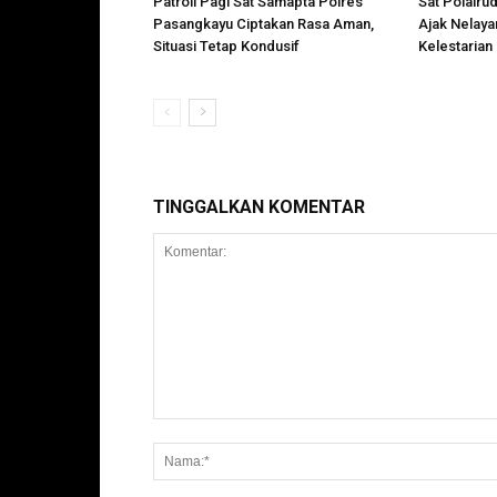
Patroli Pagi Sat Samapta Polres
Sat Polairu
Pasangkayu Ciptakan Rasa Aman,
Ajak Nelay
Situasi Tetap Kondusif
Kelestarian
TINGGALKAN KOMENTAR