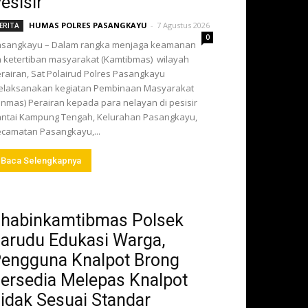
esisir
HUMAS POLRES PASANGKAYU
-
7 Agustus 2026
ERITA
0
asangkayu – Dalam rangka menjaga keamanan
 ketertiban masyarakat (Kamtibmas) wilayah
rairan, Sat Polairud Polres Pasangkayu
elaksanakan kegiatan Pembinaan Masyarakat
inmas) Perairan kepada para nelayan di pesisir
ntai Kampung Tengah, Kelurahan Pasangkayu,
camatan Pasangkayu,...
Baca Selengkapnya
habinkamtibmas Polsek
arudu Edukasi Warga,
engguna Knalpot Brong
ersedia Melepas Knalpot
idak Sesuai Standar