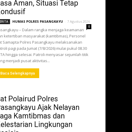
asa Aman, Situasi Tetap
ondusif
HUMAS POLRES PASANGKAYU
-
7 Agustus 2026
ERITA
0
asangkayu – Dalam rangka menjaga keamanan
n ketertiban masyarakat (kamtibmas), Personel
t Samapta Polres Pasangkayu melaksanakan
troli pagi pada Jumat (7/8/2026) mulai pukul 08.30
TA hingga selesai. Patroli menyasar sejumlah titik
ng menjadi pusat aktivitas...
Baca Selengkapnya
at Polairud Polres
asangkayu Ajak Nelayan
aga Kamtibmas dan
elestarian Lingkungan