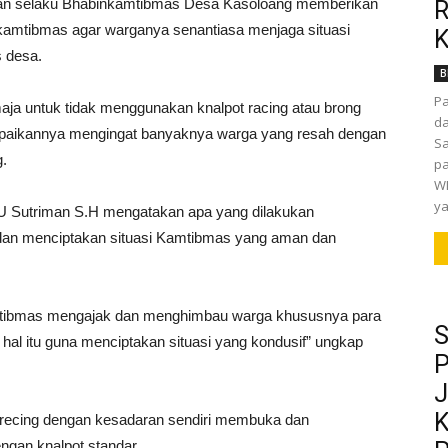
an selaku Bhabinkamtibmas Desa Kasoloang memberikan
R
amtibmas agar warganya senantiasa menjaga situasi
K
 desa.
B
P
maja untuk tidak menggunakan knalpot racing atau brong
da
ampaikannya mengingat banyaknya warga yang resah dengan
Sa
g.
pa
WI
ya
U Sutriman S.H mengatakan apa yang dilakukan
an menciptakan situasi Kamtibmas yang aman dan
mtibmas mengajak dan menghimbau warga khususnya para
S
hal itu guna menciptakan situasi yang kondusif” ungkap
P
J
K
recing dengan kesadaran sendiri membuka dan
ngan knalpot standar