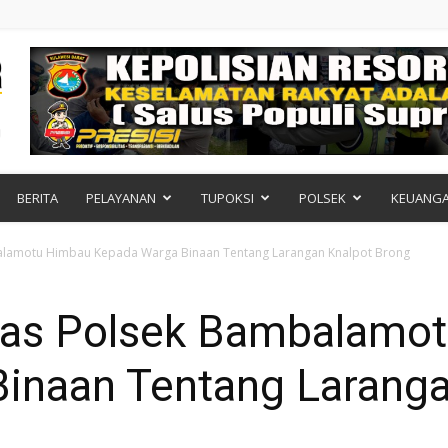
BERITA
PELAYANAN
TUPOKSI
POLSEK
KEUANG
lamotu Himbau Kepada Warga Binaan Tentang Larangan Knalpot Brong
as Polsek Bambalamo
inaan Tentang Laranga