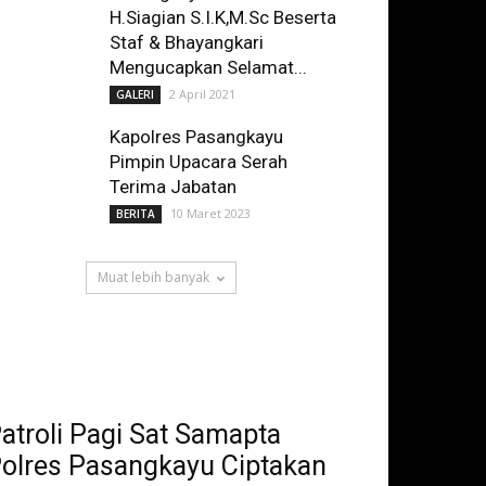
H.Siagian S.I.K,M.Sc Beserta
Staf & Bhayangkari
Mengucapkan Selamat...
2 April 2021
GALERI
Kapolres Pasangkayu
Pimpin Upacara Serah
Terima Jabatan
10 Maret 2023
BERITA
Muat lebih banyak
atroli Pagi Sat Samapta
olres Pasangkayu Ciptakan