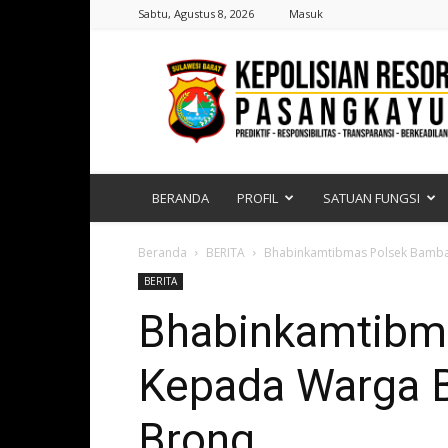
Sabtu, Agustus 8, 2026
Masuk
Polres
Pasangkayu
|
Sulawesi
Barat
BERANDA
PROFIL
SATUAN FUNGSI
Beranda
BERITA
Bhabinkamtibmas Polsek Bamba
BERITA
Bhabinkamtibm
Kepada Warga B
Brong