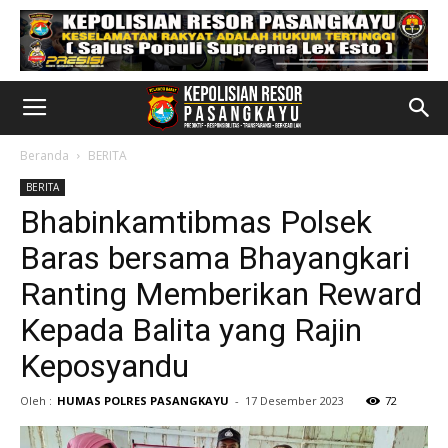
Beranda
BERITA
BERITA
Bhabinkamtibmas Polsek
Baras bersama Bhayangkari
Ranting Memberikan Reward
Kepada Balita yang Rajin
Keposyandu
Oleh :
HUMAS POLRES PASANGKAYU
-
17 Desember 2023
72