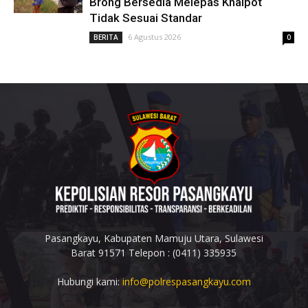
Brong Bersedia Melepas Knalpot
Tidak Sesuai Standar
6 Agustus 2026
BERITA
0
Pasangkayu, Kabupaten Mamuju Utara, Sulawesi
Barat 91571 Telepon : (0411) 335935
Hubungi kami:
info@polrespasangkayu.com