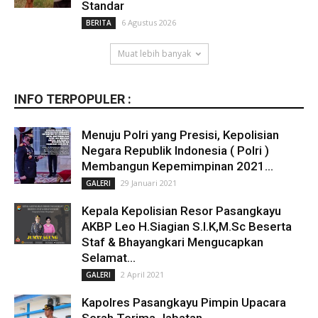
Standar
6 Agustus 2026
BERITA
Muat lebih banyak
INFO TERPOPULER :
Menuju Polri yang Presisi, Kepolisian
Negara Republik Indonesia ( Polri )
Membangun Kepemimpinan 2021...
29 Januari 2021
GALERI
Kepala Kepolisian Resor Pasangkayu
AKBP Leo H.Siagian S.I.K,M.Sc Beserta
Staf & Bhayangkari Mengucapkan
Selamat...
2 April 2021
GALERI
Kapolres Pasangkayu Pimpin Upacara