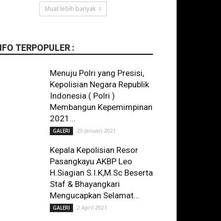
Muat lebih banyak
NFO TERPOPULER :
Menuju Polri yang Presisi,
Kepolisian Negara Republik
Indonesia ( Polri )
Membangun Kepemimpinan
2021...
29 Januari 2021
GALERI
Kepala Kepolisian Resor
Pasangkayu AKBP Leo
H.Siagian S.I.K,M.Sc Beserta
Staf & Bhayangkari
Mengucapkan Selamat...
2 April 2021
GALERI