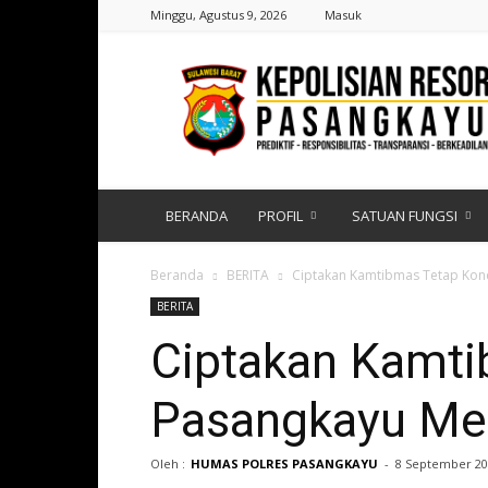
Minggu, Agustus 9, 2026
Masuk
Polres
Pasangkayu
|
Sulawesi
Barat
BERANDA
PROFIL
SATUAN FUNGSI
Beranda
BERITA
Ciptakan Kamtibmas Tetap Kond
BERITA
Ciptakan Kamti
Pasangkayu Me
Oleh :
HUMAS POLRES PASANGKAYU
-
8 September 20