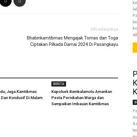
ke
la
Pa
t
kn
Info selanjutnya
di
Bhabinkamtibmas Mengajak Tomas dan Toga
Ciptakan Pilkada Damai 2024 Di Pasangkayu
P
K
BERITA
K
udu, Jaga Kamtibmas
Kapolsek Bambalamotu Amankan
 Dan Kondusif Di Malam
Pesta Pernikahan Warga dan
B
Sampaikan Imbauan Kamtibmas
Pa
me
8 
te
me