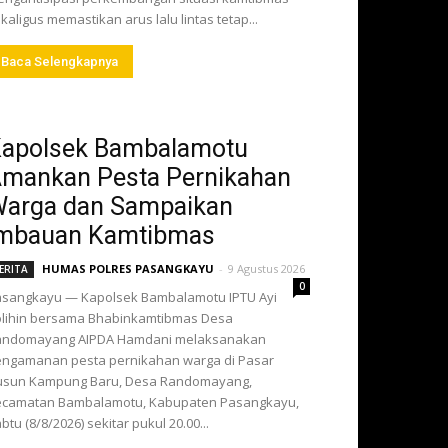
kaligus memastikan arus lalu lintas tetap...
Baca Selengkapnya
apolsek Bambalamotu
mankan Pesta Pernikahan
arga dan Sampaikan
mbauan Kamtibmas
HUMAS POLRES PASANGKAYU
-
9 Agustus 2026
ERITA
0
sangkayu — Kapolsek Bambalamotu IPTU Ayi
lihin bersama Bhabinkamtibmas Desa
andomayang AIPDA Hamdani melaksanakan
ngamanan pesta pernikahan warga di Pasar
usun Kampung Baru, Desa Randomayang,
ecamatan Bambalamotu, Kabupaten Pasangkayu,
btu (8/8/2026) sekitar pukul 20.00...