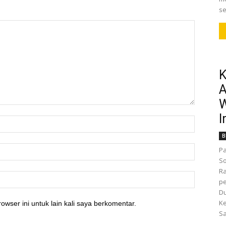
se
K
A
W
I
B
Pa
So
R
pe
D
K
owser ini untuk lain kali saya berkomentar.
Sa