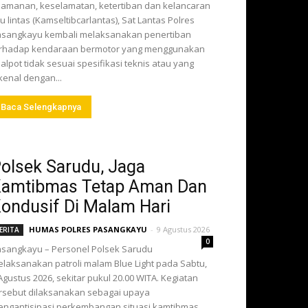
amanan, keselamatan, ketertiban dan kelancaran
lu lintas (Kamseltibcarlantas), Sat Lantas Polres
sangkayu kembali melaksanakan penertiban
erhadap kendaraan bermotor yang menggunakan
alpot tidak sesuai spesifikasi teknis atau yang
kenal dengan...
Baca Selengkapnya
olsek Sarudu, Jaga
amtibmas Tetap Aman Dan
ondusif Di Malam Hari
HUMAS POLRES PASANGKAYU
-
9 Agustus 2026
ERITA
0
sangkayu – Personel Polsek Sarudu
laksanakan patroli malam Blue Light pada Sabtu,
Agustus 2026, sekitar pukul 20.00 WITA. Kegiatan
rsebut dilaksanakan sebagai upaya
ngantisipasi perkembangan situasi kamtibmas