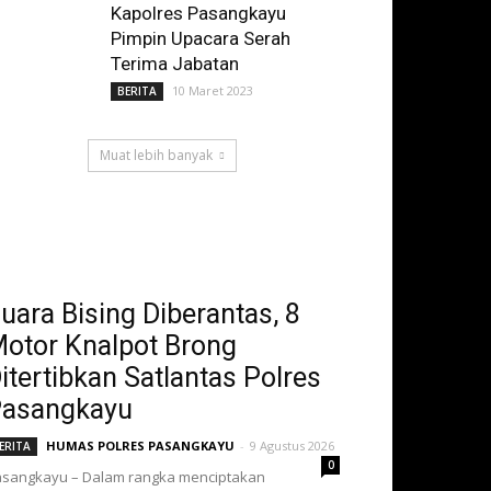
Kapolres Pasangkayu
Pimpin Upacara Serah
Terima Jabatan
10 Maret 2023
BERITA
Muat lebih banyak
uara Bising Diberantas, 8
otor Knalpot Brong
itertibkan Satlantas Polres
asangkayu
HUMAS POLRES PASANGKAYU
-
9 Agustus 2026
ERITA
0
sangkayu – Dalam rangka menciptakan