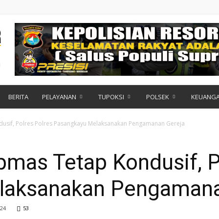
BERITA
PELAYANAN
TUPOKSI
POLSEK
KEUANG
usif, Polres Polres Pasangkayu Melaksanakan Pengamanan Gereja
bmas Tetap Kondusif, P
laksanakan Pengamana
24
53