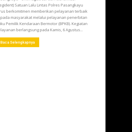
egident) Satuan Lalu Lintas Polres Pasangkayu
rus berkomitmen memberikan pelayanan terbaik
pada masyarakat melalui pelayanan penerbitan
ku Pemilik Kendaraan Bermotor (BPKB). Kegiatan
layanan berlangsung pada Kamis, 6 Agustus...
Baca Selengkapnya