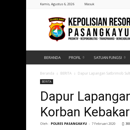
Kamis, Agustus 6, 2026
Masuk
Polres
Pasangkayu
|
Sulawesi
Barat
BERANDA
PROFIL
SATUAN FUNGSI
Beranda
BERITA
Dapur Lapangan Satbrimob Sulte
BERITA
Dapur Lapangan
Korban Kebakara
Oleh :
POLRES PASANGKAYU
-
7 Februari 2020
30