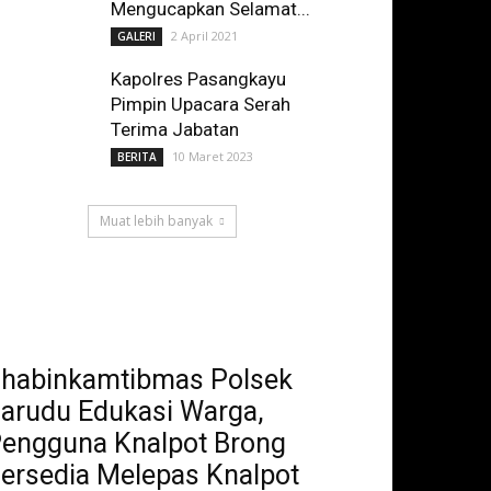
Mengucapkan Selamat...
2 April 2021
GALERI
Kapolres Pasangkayu
Pimpin Upacara Serah
Terima Jabatan
10 Maret 2023
BERITA
Muat lebih banyak
habinkamtibmas Polsek
arudu Edukasi Warga,
engguna Knalpot Brong
ersedia Melepas Knalpot