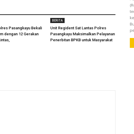
(R
te
ke
BERITA
Bu
olres Pasangkayu Bekali
Unit Regident Sat Lantas Polres
pe
am dengan 12 Gerakan
Pasangkayu Maksimalkan Pelayanan
intas,
Penerbitan BPKB untuk Masyarakat