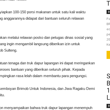
T
nyiapkan 100-150 porsi makanan untuk satu kali waktu
B
ng anggarannya didapat dari bantuan seluruh relawan
Pa
BR
ed
pe
hkan melalui relawan posko dan petugas dinas sosial yang
20
yang ingin mengambil langsung diberikan izin untuk
Ke
ob Sulteng.
tuan tenaga dan truk dapur lapangan ini dapat meringankan
proses bantuan yang diberikan seluruh pihak. Kepada
S
mpingkan rasa lelah dalam membantu para pengungsi.
B
n semboyan Brimob Untuk Indonesia, dan Jiwa Ragaku Demi
1
tu.
L
B
elepon menyampaikan bahwa truk dapur lapangan menempuh