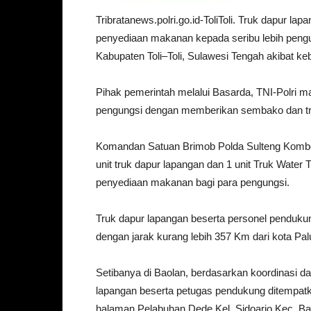
Tribratanews.polri.go.id-ToliToli. Truk dapur l
penyediaan makanan kepada seribu lebih pengu
Kabupaten Toli–Toli, Sulawesi Tengah akibat keb
Pihak pemerintah melalui Basarda, TNI-Polri
pengungsi dengan memberikan sembako dan tr
Komandan Satuan Brimob Polda Sulteng Kombes
unit truk dapur lapangan dan 1 unit Truk Water
penyediaan makanan bagi para pengungsi.
Truk dapur lapangan beserta personel pendukung
dengan jarak kurang lebih 357 Km dari kota Pal
Setibanya di Baolan, berdasarkan koordinasi dan
lapangan beserta petugas pendukung ditempatk
halaman Pelabuhan Dede Kel. Sidoarjo Kec. Baol