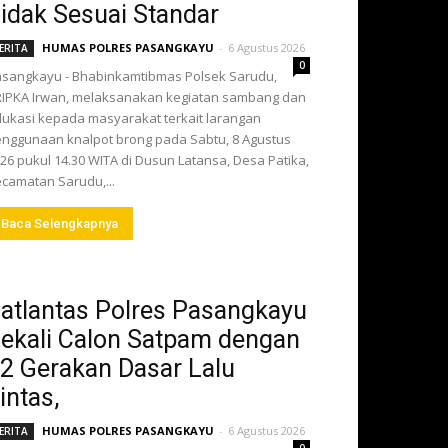
idak Sesuai Standar
HUMAS POLRES PASANGKAYU
-
6 Agustus 2026
ERITA
0
sangkayu - Bhabinkamtibmas Polsek Sarudu,
IPKA Irwan, melaksanakan kegiatan sambang dan
ukasi kepada masyarakat terkait larangan
nggunaan knalpot brong pada Sabtu, 8 Agustus
26 pukul 14.30 WITA di Dusun Latansa, Desa Patika,
camatan Sarudu,...
Baca Selengkapnya
atlantas Polres Pasangkayu
ekali Calon Satpam dengan
2 Gerakan Dasar Lalu
intas,
HUMAS POLRES PASANGKAYU
-
6 Agustus 2026
ERITA