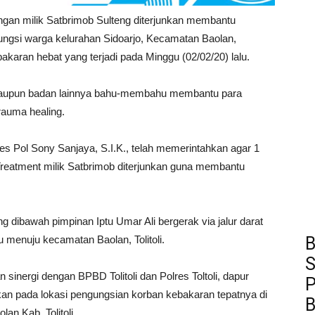
apangan milik Satbrimob Sulteng diterjunkan membantu
ngsi warga kelurahan Sidoarjo, Kecamatan Baolan,
akaran hebat yang terjadi pada Minggu (02/02/20) lalu.
 maupun badan lainnya bahu-membahu membantu para
auma healing.
 Pol Sony Sanjaya, S.I.K., telah memerintahkan agar 1
 Treatment milik Satbrimob diterjunkan guna membantu
 dibawah pimpinan Iptu Umar Ali bergerak via jalur darat
u menuju kecamatan Baolan, Tolitoli.
B
S
 sinergi dengan BPBD Tolitoli dan Polres Toltoli, dapur
P
an pada lokasi pengungsian korban kebakaran tepatnya di
B
an Kab. Tolitoli.