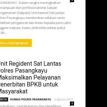
0
ASANGKAYU - Dalam rangka meningkatkan
emampuan dan profesionalisme Satuan
ngamanan (Satpam), Unit Kamsel Sat Lantas
lres Pasangkayu memberikan edukasi serta
latihan pengaturan lalu lintas kepada para calon
ggota Satpam, Kamis (6/8/2026) sekitar pukul
.00...
Baca Selengkapnya
nit Regident Sat Lantas
olres Pasangkayu
aksimalkan Pelayanan
enerbitan BPKB untuk
asyarakat
HUMAS POLRES PASANGKAYU
-
6 Agustus 2026
ERITA
0
sangkayu - Unit Registrasi dan Identifikasi