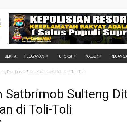
BERITA
PELAYANAN
TUPOKSI
POLSEK
KEUANG
ng Diterjunkan Bantu Korban Kebakaran di Toli-Toli
 Satbrimob Sulteng Di
n di Toli-Toli
0