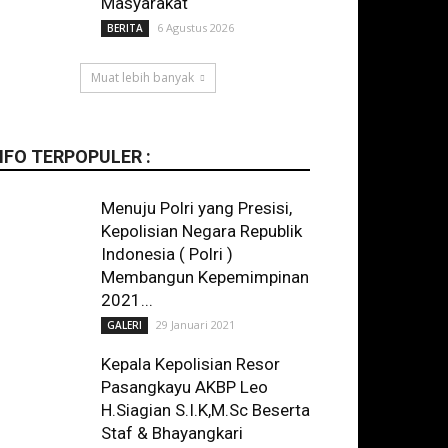
Masyarakat
6 Agustus 2026
BERITA
Muat lebih banyak
NFO TERPOPULER :
Menuju Polri yang Presisi,
Kepolisian Negara Republik
Indonesia ( Polri )
Membangun Kepemimpinan
2021...
29 Januari 2021
GALERI
Kepala Kepolisian Resor
Pasangkayu AKBP Leo
H.Siagian S.I.K,M.Sc Beserta
Staf & Bhayangkari