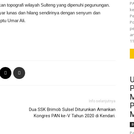
P
kan topografi wilayah Sulteng yang dipenuhi pegunungan.
k
ayar lunas dan hilang sendirinya dengan senyum dan
Pe
Iptu Umar Ali.
Po
pe
an
11
U
P
M
Info selanjutnya
P
Dua SSK Brimob Sulsel Diturunkan Amankan
M
Kongres PAN ke-V Tahun 2020 di Kendari.
B
Pa