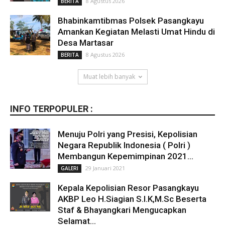
8 Agustus 2026
BERITA
Bhabinkamtibmas Polsek Pasangkayu
Amankan Kegiatan Melasti Umat Hindu di
Desa Martasar
8 Agustus 2026
BERITA
Muat lebih banyak
INFO TERPOPULER :
Menuju Polri yang Presisi, Kepolisian
Negara Republik Indonesia ( Polri )
Membangun Kepemimpinan 2021...
29 Januari 2021
GALERI
Kepala Kepolisian Resor Pasangkayu
AKBP Leo H.Siagian S.I.K,M.Sc Beserta
Staf & Bhayangkari Mengucapkan
Selamat...