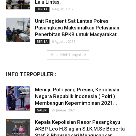
Lalu Lintas,
6 Agustus 2026
BERITA
Unit Regident Sat Lantas Polres
Pasangkayu Maksimalkan Pelayanan
Penerbitan BPKB untuk Masyarakat
6 Agustus 2026
BERITA
Muat lebih banyak
INFO TERPOPULER :
Menuju Polri yang Presisi, Kepolisian
Negara Republik Indonesia ( Polri )
Membangun Kepemimpinan 2021...
29 Januari 2021
GALERI
Kepala Kepolisian Resor Pasangkayu
AKBP Leo H.Siagian S.I.K,M.Sc Beserta
Staf & Bhayangkari Mengucapkan