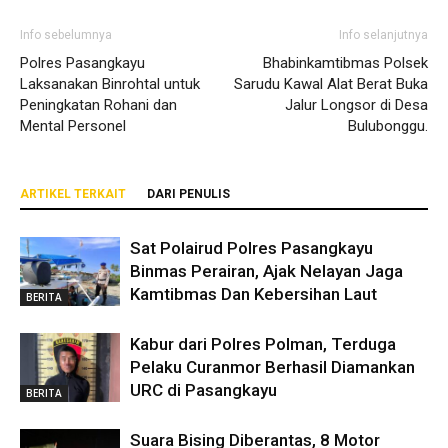
Info sebelumnya
Info selanjutnya
Polres Pasangkayu
Bhabinkamtibmas Polsek
Laksanakan Binrohtal untuk
Sarudu Kawal Alat Berat Buka
Peningkatan Rohani dan
Jalur Longsor di Desa
Mental Personel
Bulubonggu.
ARTIKEL TERKAIT
DARI PENULIS
Sat Polairud Polres Pasangkayu
Binmas Perairan, Ajak Nelayan Jaga
Kamtibmas Dan Kebersihan Laut
BERITA
Kabur dari Polres Polman, Terduga
Pelaku Curanmor Berhasil Diamankan
URC di Pasangkayu
BERITA
Suara Bising Diberantas, 8 Motor