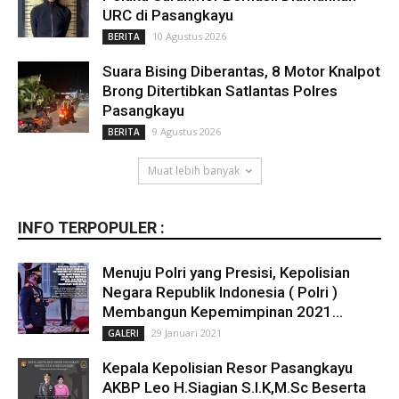
URC di Pasangkayu
10 Agustus 2026
BERITA
Suara Bising Diberantas, 8 Motor Knalpot
Brong Ditertibkan Satlantas Polres
Pasangkayu
9 Agustus 2026
BERITA
Muat lebih banyak
INFO TERPOPULER :
Menuju Polri yang Presisi, Kepolisian
Negara Republik Indonesia ( Polri )
Membangun Kepemimpinan 2021...
29 Januari 2021
GALERI
Kepala Kepolisian Resor Pasangkayu
AKBP Leo H.Siagian S.I.K,M.Sc Beserta