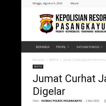
Minggu, Agustus 9, 2026
Masuk
Polres
Pasangkayu
|
Sulawesi
Barat
BERANDA
PROFIL
SATUAN FUNGSI
Beranda
BERITA
Jumat Curhat Jajaran Polres Pa
BERITA
Jumat Curhat J
Digelar
Oleh :
HUMAS POLRES PASANGKAYU
-
2 Mei 2025