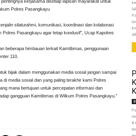
ntingnya kerjasama disetiap lapisan mayarakat untuk
ke
la
hukum Polres Pasangkayu
Pa
t
enjalin silaturahmi, komunikasi, koordinasi dan kolaborasi
kn
 Polres Pasangkayu agar tetap kondusif”, Ucap Kapolres
di
an beberapa himbauan terkait Kamtibmas, penggunaan
enter 110.
P
tuk bijak dalam menggunakan media sosial jangan sampai
 di media sosial dan yang paling terakhir kami Polres
K
ng mana bertujuan untuk percepatan informasi dan
K
hadap gangguan Kamtibmas di Wilkum Polres Pasangkayu.”
B
Pa
me
8 
te
me