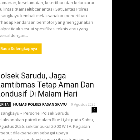
amanan, keselamatan, ketertiban dan kelancaran
lu lintas (Kamseltibcarlantas), Sat Lantas Polres
sangkayu kembali melaksanakan penertiban
erhadap kendaraan bermotor yang menggunakan
alpot tidak sesuai spesifikasi teknis atau yang
kenal dengan...
Baca Selengkapnya
olsek Sarudu, Jaga
amtibmas Tetap Aman Dan
ondusif Di Malam Hari
HUMAS POLRES PASANGKAYU
-
9 Agustus 2026
ERITA
0
sangkayu – Personel Polsek Sarudu
laksanakan patroli malam Blue Light pada Sabtu,
Agustus 2026, sekitar pukul 20.00 WITA. Kegiatan
rsebut dilaksanakan sebagai upaya
ngantisipasi perkembangan situasi kamtibmas