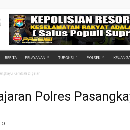
BERITA
PELAYANAN
TUPOKSI
POLSEK
KEUANG
sangkayu Kembali Digelar
ajaran Polres Pasangk
25