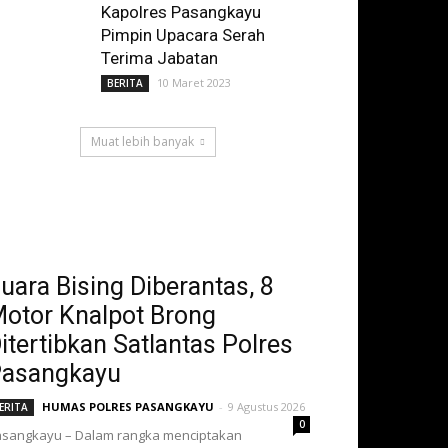
Kapolres Pasangkayu
Pimpin Upacara Serah
Terima Jabatan
10 Maret 2023
BERITA
Muat lebih banyak
uara Bising Diberantas, 8
otor Knalpot Brong
itertibkan Satlantas Polres
asangkayu
HUMAS POLRES PASANGKAYU
-
9 Agustus 2026
ERITA
0
sangkayu – Dalam rangka menciptakan