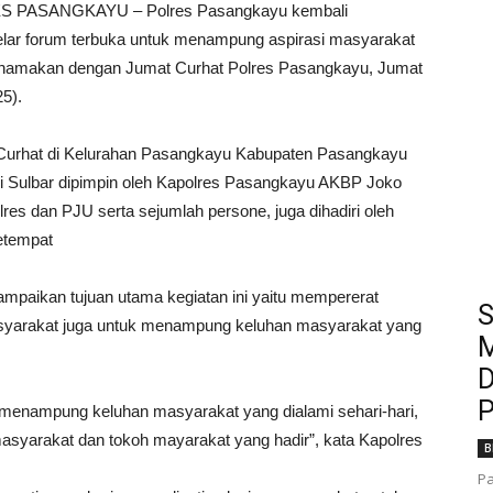
 PASANGKAYU – Polres Pasangkayu kembali
lar forum terbuka untuk menampung aspirasi masyarakat
inamakan dengan Jumat Curhat Polres Pasangkayu, Jumat
25).
Curhat di Kelurahan Pasangkayu Kabupaten Pasangkayu
i Sulbar dipimpin oleh Kapolres Pasangkayu AKBP Joko
s dan PJU serta sejumlah persone, juga dihadiri oleh
etempat
paikan tujuan utama kegiatan ini yaitu mempererat
S
masyarakat juga untuk menampung keluhan masyarakat yang
M
D
P
k menampung keluhan masyarakat yang dialami sehari-hari,
syarakat dan tokoh mayarakat yang hadir”, kata Kapolres
B
Pa