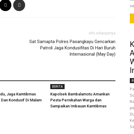
se
Info selanjutnya
Sat Samapta Polres Pasangkayu Gencarkan
K
Patroli Jaga Kondusifitas Di Hari Buruh
A
Internasional (May Day)
W
I
B
BERITA
Pa
udu, Jaga Kamtibmas
Kapolsek Bambalamotu Amankan
So
 Dan Kondusif Di Malam
Pesta Pernikahan Warga dan
R
Sampaikan Imbauan Kamtibmas
pe
D
K
Sa