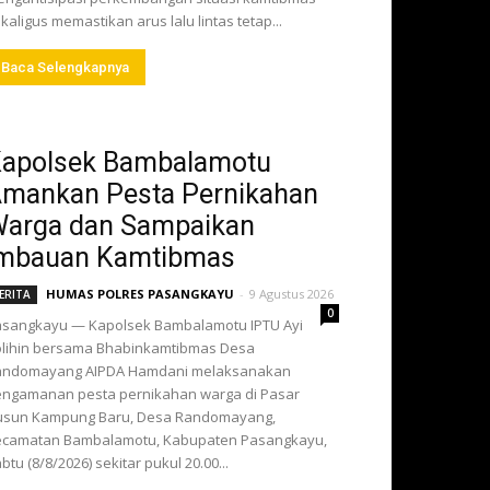
kaligus memastikan arus lalu lintas tetap...
Baca Selengkapnya
apolsek Bambalamotu
mankan Pesta Pernikahan
arga dan Sampaikan
mbauan Kamtibmas
HUMAS POLRES PASANGKAYU
-
9 Agustus 2026
ERITA
0
sangkayu — Kapolsek Bambalamotu IPTU Ayi
lihin bersama Bhabinkamtibmas Desa
andomayang AIPDA Hamdani melaksanakan
ngamanan pesta pernikahan warga di Pasar
usun Kampung Baru, Desa Randomayang,
ecamatan Bambalamotu, Kabupaten Pasangkayu,
btu (8/8/2026) sekitar pukul 20.00...