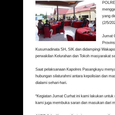
POLRES
mengge
yang d
(2/5/20
Jumat 
Provins
Kusumadinata SH, SIK dan didampingi Wakapolre
perwakilan Kelurahan dan Tokoh masyarakat s
Saat pelaksanaan Kapolres Pasangkayu menyam
hubungan silaturahmi antara kepolisian dan 
dialami sehari-hari.
“Kegiatan Jumat Curhat ini kami lakukan untu
kami juga membuka saran dan masukan dari ma