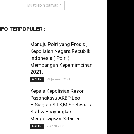
Muat lebih banyak
NFO TERPOPULER :
Menuju Polri yang Presisi,
Kepolisian Negara Republik
Indonesia ( Polri )
Membangun Kepemimpinan
2021...
29 Januari 2021
GALERI
Kepala Kepolisian Resor
Pasangkayu AKBP Leo
H.Siagian S.I.K,M.Sc Beserta
Staf & Bhayangkari
Mengucapkan Selamat...
2 April 2021
GALERI