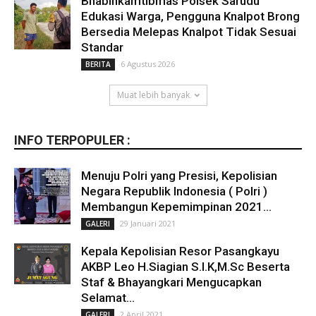
Bhabinkamtibmas Polsek Sarudu
Edukasi Warga, Pengguna Knalpot Brong
Bersedia Melepas Knalpot Tidak Sesuai
Standar
6 Agustus 2026
BERITA
Muat lebih banyak
INFO TERPOPULER :
Menuju Polri yang Presisi, Kepolisian
Negara Republik Indonesia ( Polri )
Membangun Kepemimpinan 2021...
29 Januari 2021
GALERI
Kepala Kepolisian Resor Pasangkayu
AKBP Leo H.Siagian S.I.K,M.Sc Beserta
Staf & Bhayangkari Mengucapkan
Selamat...
2 April 2021
GALERI