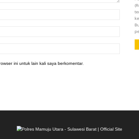
(R
te
ke
Bu
pe
owser ini untuk lain kali saya berkomentar.