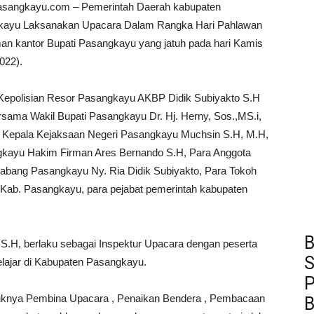
asangkayu.com – Pemerintah Daerah kabupaten
kayu Laksanakan Upacara Dalam Rangka Hari Pahlawan
man kantor Bupati Pasangkayu yang jatuh pada hari Kamis
022).
Kepolisian Resor Pasangkayu AKBP Didik Subiyakto S.H
sama Wakil Bupati Pasangkayu Dr. Hj. Herny, Sos.,MS.i,
, Kepala Kejaksaan Negeri Pasangkayu Muchsin S.H, M.H,
gkayu Hakim Firman Ares Bernando S.H, Para Anggota
bang Pasangkayu Ny. Ria Didik Subiyakto, Para Tokoh
ab. Pasangkayu, para pejabat pemerintah kabupaten
B
S.H, berlaku sebagai Inspektur Upacara dengan peserta
S
pelajar di Kabupaten Pasangkayu.
P
suknya Pembina Upacara , Penaikan Bendera , Pembacaan
B