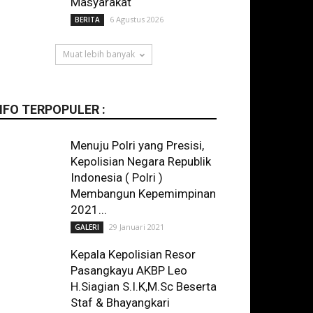
Masyarakat
6 Agustus 2026
BERITA
Muat lebih banyak
NFO TERPOPULER :
Menuju Polri yang Presisi,
Kepolisian Negara Republik
Indonesia ( Polri )
Membangun Kepemimpinan
2021...
29 Januari 2021
GALERI
Kepala Kepolisian Resor
Pasangkayu AKBP Leo
H.Siagian S.I.K,M.Sc Beserta
Staf & Bhayangkari