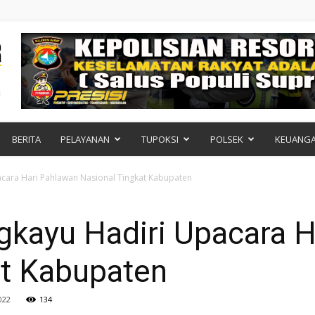
BERITA
PELAYANAN
TUPOKSI
POLSEK
KEUANG
cara Hari Pahlawan Nasional Tingkat Kabupaten
gkayu Hadiri Upacara H
at Kabupaten
022
134