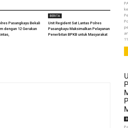
P
k
Pe
BERITA
Po
olres Pasangkayu Bekali
Unit Regident Sat Lantas Polres
pe
am dengan 12 Gerakan
Pasangkayu Maksimalkan Pelayanan
an
intas,
Penerbitan BPKB untuk Masyarakat
11
U
P
M
P
M
B
Pa