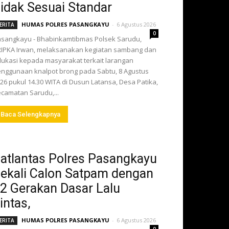
idak Sesuai Standar
HUMAS POLRES PASANGKAYU
-
6 Agustus 2026
ERITA
0
sangkayu - Bhabinkamtibmas Polsek Sarudu,
IPKA Irwan, melaksanakan kegiatan sambang dan
ukasi kepada masyarakat terkait larangan
nggunaan knalpot brong pada Sabtu, 8 Agustus
26 pukul 14.30 WITA di Dusun Latansa, Desa Patika,
camatan Sarudu,...
Baca Selengkapnya
atlantas Polres Pasangkayu
ekali Calon Satpam dengan
2 Gerakan Dasar Lalu
intas,
HUMAS POLRES PASANGKAYU
-
6 Agustus 2026
ERITA