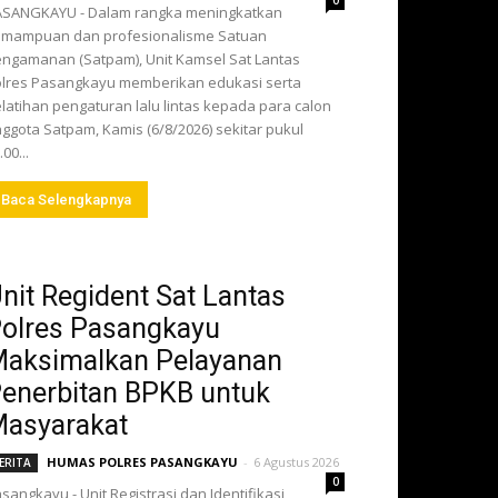
0
ASANGKAYU - Dalam rangka meningkatkan
emampuan dan profesionalisme Satuan
ngamanan (Satpam), Unit Kamsel Sat Lantas
lres Pasangkayu memberikan edukasi serta
latihan pengaturan lalu lintas kepada para calon
ggota Satpam, Kamis (6/8/2026) sekitar pukul
.00...
Baca Selengkapnya
nit Regident Sat Lantas
olres Pasangkayu
aksimalkan Pelayanan
enerbitan BPKB untuk
asyarakat
HUMAS POLRES PASANGKAYU
-
6 Agustus 2026
ERITA
0
sangkayu - Unit Registrasi dan Identifikasi