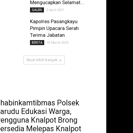
Mengucapkan Selamat...
2 April 2021
GALERI
Kapolres Pasangkayu
Pimpin Upacara Serah
Terima Jabatan
10 Maret 2023
BERITA
Muat lebih banyak
habinkamtibmas Polsek
arudu Edukasi Warga,
engguna Knalpot Brong
ersedia Melepas Knalpot