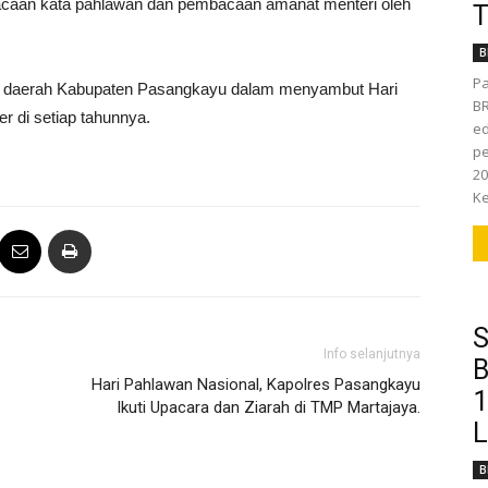
caan kata pahlawan dan pembacaan amanat menteri oleh
T
B
Pa
tah daerah Kabupaten Pasangkayu dalam menyambut Hari
BR
r di setiap tahunnya.
ed
pe
20
Ke
S
Info selanjutnya
B
Hari Pahlawan Nasional, Kapolres Pasangkayu
1
Ikuti Upacara dan Ziarah di TMP Martajaya.
L
B