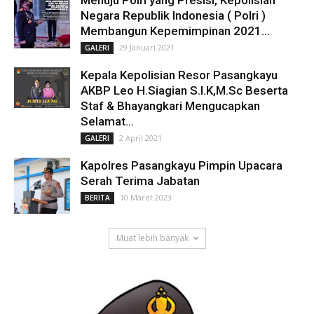
Menuju Polri yang Presisi, Kepolisian
Negara Republik Indonesia ( Polri )
Membangun Kepemimpinan 2021...
29 Januari 2021
GALERI
Kepala Kepolisian Resor Pasangkayu
AKBP Leo H.Siagian S.I.K,M.Sc Beserta
Staf & Bhayangkari Mengucapkan
Selamat...
2 April 2021
GALERI
Kapolres Pasangkayu Pimpin Upacara
Serah Terima Jabatan
10 Maret 2023
BERITA
Muat lebih banyak