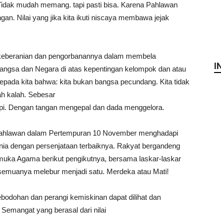
Tidak mudah memang. tapi pasti bisa. Karena Pahlawan
ngan. Nilai yang jika kita ikuti niscaya membawa jejak
 keberanian dan pengorbanannya dalam membela
I
ngsa dan Negara di atas kepentingan kelompok dan atau
kepada kita bahwa: kita bukan bangsa pecundang. Kita tidak
h kalah. Sebesar
pi. Dengan tangan mengepal dan dada menggelora.
Pahlawan dalam Pertempuran 10 November menghadapi
 dengan persenjataan terbaiknya. Rakyat bergandeng
uka Agama berikut pengikutnya, bersama laskar-laskar
semuanya melebur menjadi satu. Merdeka atau Mati!
ebodohan dan perangi kemiskinan dapat dilihat dan
 Semangat yang berasal dari nilai