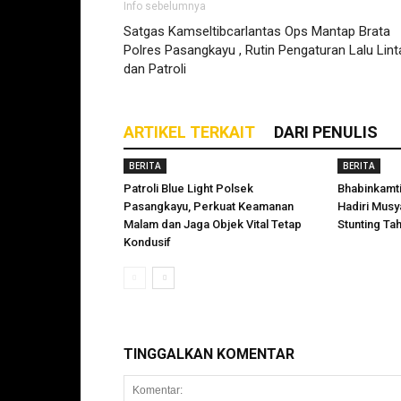
Info sebelumnya
Satgas Kamseltibcarlantas Ops Mantap Brata
Polres Pasangkayu , Rutin Pengaturan Lalu Lint
dan Patroli
ARTIKEL TERKAIT
DARI PENULIS
BERITA
BERITA
Patroli Blue Light Polsek
Bhabinkamt
Pasangkayu, Perkuat Keamanan
Hadiri Mus
Malam dan Jaga Objek Vital Tetap
Stunting Ta
Kondusif
TINGGALKAN KOMENTAR