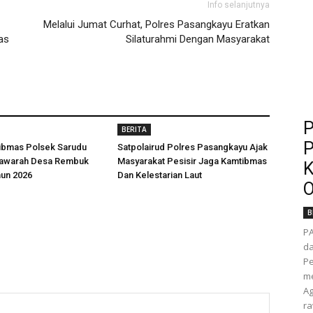
Info selanjutnya
Melalui Jumat Curhat, Polres Pasangkayu Eratkan
as
Silaturahmi Dengan Masyarakat
P
BERITA
P
ibmas Polsek Sarudu
Satpolairud Polres Pasangkayu Ajak
yawarah Desa Rembuk
Masyarakat Pesisir Jaga Kamtibmas
K
hun 2026
Dan Kelestarian Laut
O
B
P
da
Pe
me
Ag
ra