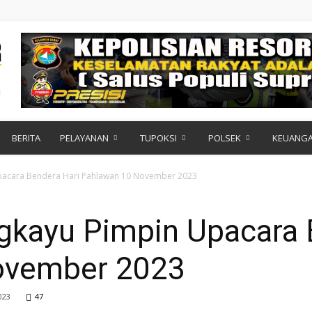
BERITA
PELAYANAN
TUPOKSI
POLSEK
KEUANG
pacara Bendera Hari Pahlawan 10 November 2023
gkayu Pimpin Upacara 
ovember 2023
023
47