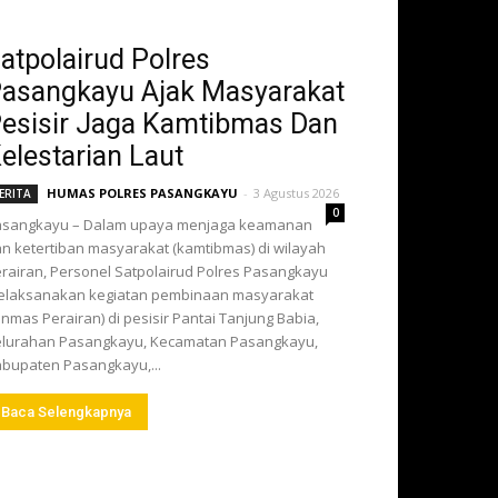
atpolairud Polres
asangkayu Ajak Masyarakat
esisir Jaga Kamtibmas Dan
elestarian Laut
HUMAS POLRES PASANGKAYU
-
3 Agustus 2026
ERITA
0
asangkayu – Dalam upaya menjaga keamanan
n ketertiban masyarakat (kamtibmas) di wilayah
rairan, Personel Satpolairud Polres Pasangkayu
elaksanakan kegiatan pembinaan masyarakat
inmas Perairan) di pesisir Pantai Tanjung Babia,
lurahan Pasangkayu, Kecamatan Pasangkayu,
bupaten Pasangkayu,...
Baca Selengkapnya