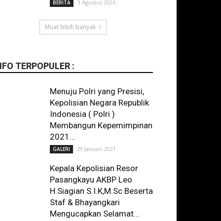
3 Agustus 2026
BERITA
Muat lebih banyak
NFO TERPOPULER :
Menuju Polri yang Presisi,
Kepolisian Negara Republik
Indonesia ( Polri )
Membangun Kepemimpinan
2021...
29 Januari 2021
GALERI
Kepala Kepolisian Resor
Pasangkayu AKBP Leo
H.Siagian S.I.K,M.Sc Beserta
Staf & Bhayangkari
Mengucapkan Selamat...