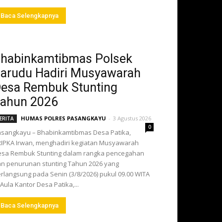
Baca Selengkapnya
habinkamtibmas Polsek
arudu Hadiri Musyawarah
esa Rembuk Stunting
ahun 2026
HUMAS POLRES PASANGKAYU
-
3 Agustus 2026
ERITA
0
sangkayu – Bhabinkamtibmas Desa Patika,
IPKA Irwan, menghadiri kegiatan Musyawarah
sa Rembuk Stunting dalam rangka pencegahan
n penurunan stunting Tahun 2026 yang
rlangsung pada Senin (3/8/2026) pukul 09.00 WITA
 Aula Kantor Desa Patika,...
Baca Selengkapnya