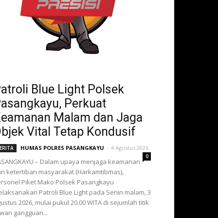
atroli Blue Light Polsek
asangkayu, Perkuat
eamanan Malam dan Jaga
bjek Vital Tetap Kondusif
HUMAS POLRES PASANGKAYU
-
4 Agustus 2026
ERITA
0
ASANGKAYU – Dalam upaya menjaga keamanan
n ketertiban masyarakat (Harkamtibmas),
rsonel Piket Mako Polsek Pasangkayu
laksanakan Patroli Blue Light pada Senin malam, 3
ustus 2026, mulai pukul 20.00 WITA di sejumlah titik
wan gangguan...