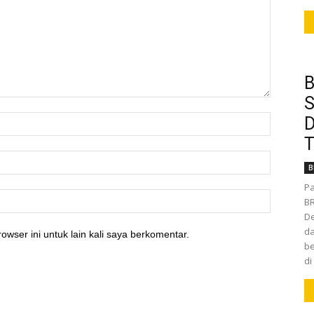
B
S
D
T
B
Pa
BR
De
da
owser ini untuk lain kali saya berkomentar.
be
di