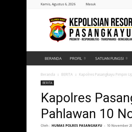
Kamis, Agustus 6, 2026
Masuk
Polres
Pasangkayu
|
Sulawesi
Barat
BERANDA
PROFIL
SATUAN FUNGSI
Beranda
BERITA
Kapolres Pasangkayu Pimpin U
BERITA
Kapolres Pasan
Pahlawan 10 N
Oleh :
HUMAS POLRES PASANGKAYU
-
10 November 2