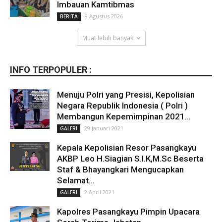
Imbauan Kamtibmas
9 Agustus 2026
BERITA
Muat lebih banyak
INFO TERPOPULER :
Menuju Polri yang Presisi, Kepolisian
Negara Republik Indonesia ( Polri )
Membangun Kepemimpinan 2021...
29 Januari 2021
GALERI
Kepala Kepolisian Resor Pasangkayu
AKBP Leo H.Siagian S.I.K,M.Sc Beserta
Staf & Bhayangkari Mengucapkan
Selamat...
2 April 2021
GALERI
Kapolres Pasangkayu Pimpin Upacara