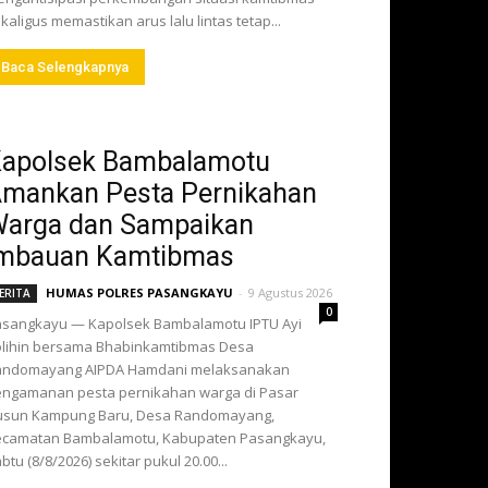
kaligus memastikan arus lalu lintas tetap...
Baca Selengkapnya
apolsek Bambalamotu
mankan Pesta Pernikahan
arga dan Sampaikan
mbauan Kamtibmas
HUMAS POLRES PASANGKAYU
-
9 Agustus 2026
ERITA
0
sangkayu — Kapolsek Bambalamotu IPTU Ayi
lihin bersama Bhabinkamtibmas Desa
andomayang AIPDA Hamdani melaksanakan
ngamanan pesta pernikahan warga di Pasar
usun Kampung Baru, Desa Randomayang,
ecamatan Bambalamotu, Kabupaten Pasangkayu,
btu (8/8/2026) sekitar pukul 20.00...