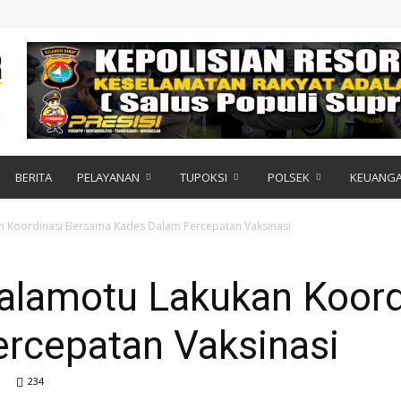
BERITA
PELAYANAN
TUPOKSI
POLSEK
KEUANG
 Koordinasi Bersama Kades Dalam Percepatan Vaksinasi
alamotu Lakukan Koord
rcepatan Vaksinasi
234