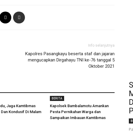
Info selanjutnya
Kapolres Pasangkayu beserta staf dan jajaran
mengucapkan Dirgahayu TNI ke-76 tanggal 5
Oktober 2021
S
M
BERITA
D
udu, Jaga Kamtibmas
Kapolsek Bambalamotu Amankan
P
 Dan Kondusif Di Malam
Pesta Pernikahan Warga dan
Sampaikan Imbauan Kamtibmas
B
Pa