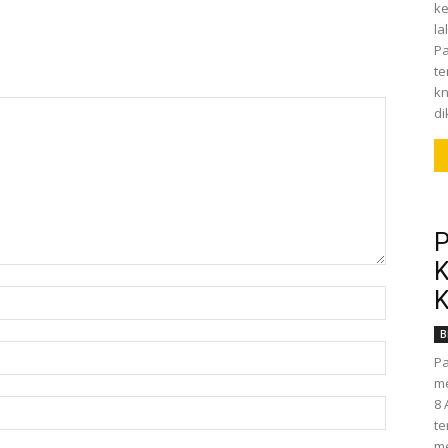
ke
la
Pa
t
kn
di
P
K
K
B
Pa
me
8 
te
me