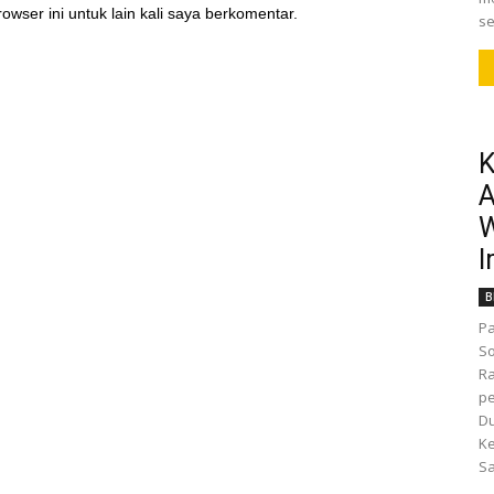
owser ini untuk lain kali saya berkomentar.
se
K
A
W
I
B
Pa
So
R
pe
D
K
Sa