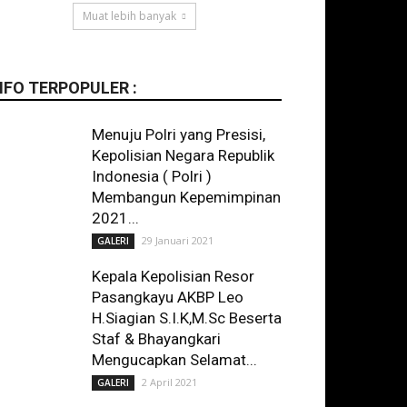
Muat lebih banyak
NFO TERPOPULER :
Menuju Polri yang Presisi,
Kepolisian Negara Republik
Indonesia ( Polri )
Membangun Kepemimpinan
2021...
29 Januari 2021
GALERI
Kepala Kepolisian Resor
Pasangkayu AKBP Leo
H.Siagian S.I.K,M.Sc Beserta
Staf & Bhayangkari
Mengucapkan Selamat...
2 April 2021
GALERI