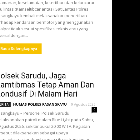
amanan, keselamatan, ketertiban dan kelancaran
lu lintas (Kamseltibcarlantas), Sat Lantas Polres
sangkayu kembali melaksanakan penertiban
erhadap kendaraan bermotor yang menggunakan
alpot tidak sesuai spesifikasi teknis atau yang
kenal dengan...
Baca Selengkapnya
olsek Sarudu, Jaga
amtibmas Tetap Aman Dan
ondusif Di Malam Hari
HUMAS POLRES PASANGKAYU
-
9 Agustus 2026
ERITA
0
sangkayu – Personel Polsek Sarudu
laksanakan patroli malam Blue Light pada Sabtu,
Agustus 2026, sekitar pukul 20.00 WITA. Kegiatan
rsebut dilaksanakan sebagai upaya
ngantisipasi perkembangan situasi kamtibmas