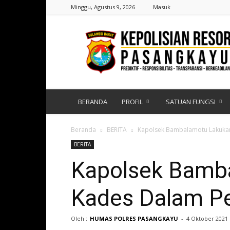
Minggu, Agustus 9, 2026
Masuk
Polres
Pasangkayu
|
Sulawesi
Barat
BERANDA
PROFIL
SATUAN FUNGSI
Beranda
BERITA
Kapolsek Bambalamotu Lakukan
BERITA
Kapolsek Bamb
Kades Dalam Pe
Oleh :
HUMAS POLRES PASANGKAYU
-
4 Oktober 2021