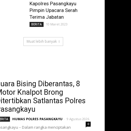
Kapolres Pasangkayu
Pimpin Upacara Serah
Terima Jabatan
10 Maret 2023
BERITA
Muat lebih banyak
uara Bising Diberantas, 8
otor Knalpot Brong
itertibkan Satlantas Polres
asangkayu
HUMAS POLRES PASANGKAYU
-
9 Agustus 2026
ERITA
0
sangkayu – Dalam rangka menciptakan