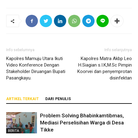
Info sebelumnya
Info selanjutnya
Kapolres Mamuju Utara Ikuti
Kapolres Matra Akbp Leo
Video Konference Dengan
H.Siagian s.I.K,M.Sc Pimpin
Stakeholder Diruangan Bupati
Koorvei dan penyemprotan
Pasangkayu.
disinfektan
ARTIKEL TERKAIT
DARI PENULIS
Problem Solving Bhabinkamtibmas,
Mediasi Perselisihan Warga di Desa
Tikke
BERITA