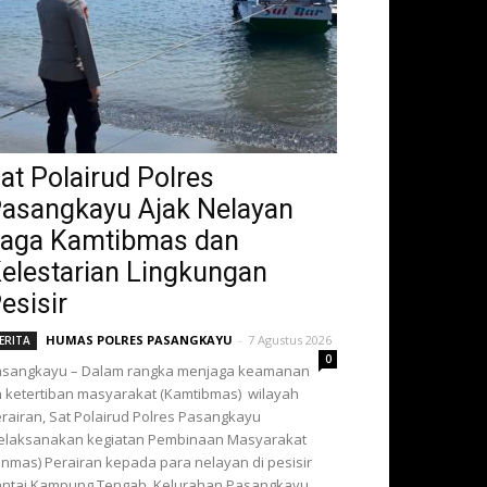
at Polairud Polres
asangkayu Ajak Nelayan
aga Kamtibmas dan
elestarian Lingkungan
esisir
HUMAS POLRES PASANGKAYU
-
7 Agustus 2026
ERITA
0
asangkayu – Dalam rangka menjaga keamanan
 ketertiban masyarakat (Kamtibmas) wilayah
rairan, Sat Polairud Polres Pasangkayu
elaksanakan kegiatan Pembinaan Masyarakat
inmas) Perairan kepada para nelayan di pesisir
ntai Kampung Tengah, Kelurahan Pasangkayu,