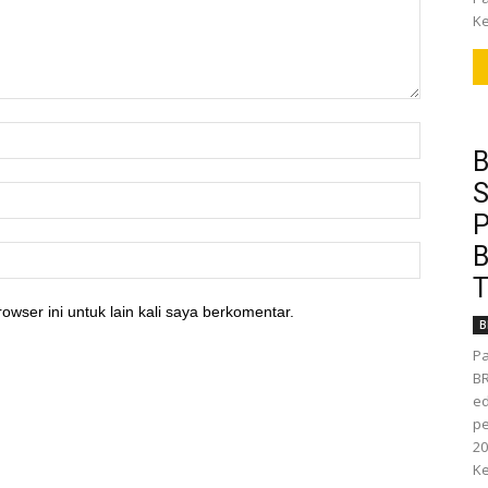
Ke
B
S
P
B
T
owser ini untuk lain kali saya berkomentar.
B
Pa
BR
ed
pe
20
Ke