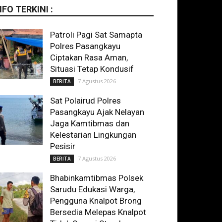
NFO TERKINI :
Patroli Pagi Sat Samapta
Polres Pasangkayu
Ciptakan Rasa Aman,
Situasi Tetap Kondusif
7 Agustus 2026
BERITA
Sat Polairud Polres
Pasangkayu Ajak Nelayan
Jaga Kamtibmas dan
Kelestarian Lingkungan
Pesisir
7 Agustus 2026
BERITA
Bhabinkamtibmas Polsek
Sarudu Edukasi Warga,
Pengguna Knalpot Brong
Bersedia Melepas Knalpot