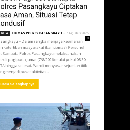
olres Pasangkayu Ciptakan
asa Aman, Situasi Tetap
ondusif
HUMAS POLRES PASANGKAYU
-
7 Agustus 2026
ERITA
0
asangkayu – Dalam rangka menjaga keamanan
n ketertiban masyarakat (kamtibmas), Personel
t Samapta Polres Pasangkayu melaksanakan
troli pagi pada Jumat (7/8/2026) mulai pukul 08.30
TA hingga selesai. Patroli menyasar sejumlah titik
ng menjadi pusat aktivitas...
Baca Selengkapnya