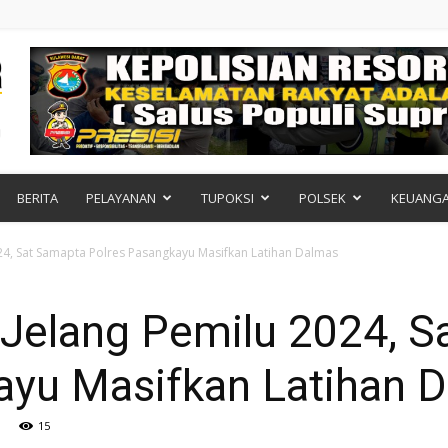
BERITA
PELAYANAN
TUPOKSI
POLSEK
KEUANG
24, Sat Samapta Polres Pasangkayu Masifkan Latihan Dalmas
 Jelang Pemilu 2024, 
ayu Masifkan Latihan 
15