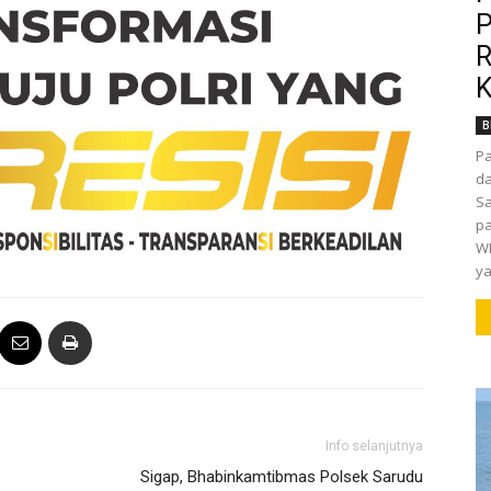
P
R
K
B
P
da
Sa
pa
WI
ya
Info selanjutnya
Sigap, Bhabinkamtibmas Polsek Sarudu