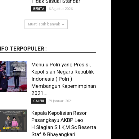
Tidak Sesuai Standar
6 Agustus 2026
BERITA
Muat lebih banyak
NFO TERPOPULER :
Menuju Polri yang Presisi,
Kepolisian Negara Republik
Indonesia ( Polri )
Membangun Kepemimpinan
2021...
29 Januari 2021
GALERI
Kepala Kepolisian Resor
Pasangkayu AKBP Leo
H.Siagian S.I.K,M.Sc Beserta
Staf & Bhayangkari