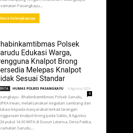
camatan Pasangkayu,...
Baca Selengkapnya
habinkamtibmas Polsek
arudu Edukasi Warga,
engguna Knalpot Brong
ersedia Melepas Knalpot
idak Sesuai Standar
HUMAS POLRES PASANGKAYU
-
6 Agustus 2026
ERITA
0
sangkayu - Bhabinkamtibmas Polsek Sarudu,
IPKA Irwan, melaksanakan kegiatan sambang dan
ukasi kepada masyarakat terkait larangan
nggunaan knalpot brong pada Sabtu, 8 Agustus
26 pukul 14.30 WITA di Dusun Latansa, Desa Patika,
camatan Sarudu,...