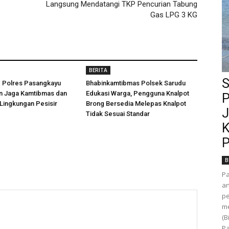
Langsung Mendatangi TKP Pencurian Tabung
Gas LPG 3 KG
BERITA
S
d Polres Pasangkayu
Bhabinkamtibmas Polsek Sarudu
an Jaga Kamtibmas dan
Edukasi Warga, Pengguna Knalpot
P
 Lingkungan Pesisir
Brong Bersedia Melepas Knalpot
J
Tidak Sesuai Standar
K
P
B
P
an
pe
m
(B
Pa