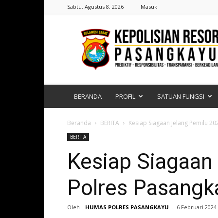
Sabtu, Agustus 8, 2026
Masuk
Polres
Pasangkayu
|
Sulawesi
Barat
BERANDA
PROFIL
SATUAN FUNGSI
Beranda
BERITA
Kesiap Siagaan Jelang Pemilu 20
BERITA
Kesiap Siagaan
Polres Pasangk
Oleh :
HUMAS POLRES PASANGKAYU
-
6 Februari 2024