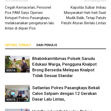
Info sebelumnya
Info selanjutnya
Cegah Kemacetan, Personel
Kapolda Sulbar Imbau
Pos PAM Sarjo Operasi
Masyarakat Hati-hati Saat
Ketupat Polres Pasangkayu
Mudik Balik, Tetap Patuhi
melaksanakan pengaturan lalu
Patuhi Aturan Berlalu Lintas
lintas di depan Pos
ARTIKEL TERKAIT
DARI PENULIS
Bhabinkamtibmas Polsek Sarudu
Edukasi Warga, Pengguna Knalpot
Brong Bersedia Melepas Knalpot
BERITA
Tidak Sesuai Standar
Satlantas Polres Pasangkayu Bekali
Calon Satpam dengan 12 Gerakan
Dasar Lalu Lintas,
BERITA