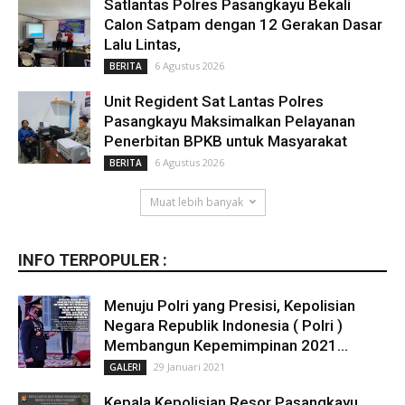
Satlantas Polres Pasangkayu Bekali
Calon Satpam dengan 12 Gerakan Dasar
Lalu Lintas,
6 Agustus 2026
BERITA
Unit Regident Sat Lantas Polres
Pasangkayu Maksimalkan Pelayanan
Penerbitan BPKB untuk Masyarakat
6 Agustus 2026
BERITA
Muat lebih banyak
INFO TERPOPULER :
Menuju Polri yang Presisi, Kepolisian
Negara Republik Indonesia ( Polri )
Membangun Kepemimpinan 2021...
29 Januari 2021
GALERI
Kepala Kepolisian Resor Pasangkayu