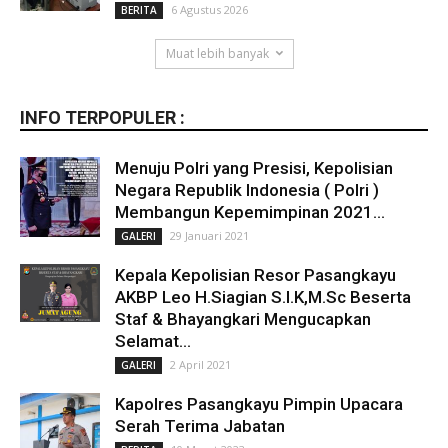
6 Agustus 2026
BERITA
Muat lebih banyak
INFO TERPOPULER :
Menuju Polri yang Presisi, Kepolisian
Negara Republik Indonesia ( Polri )
Membangun Kepemimpinan 2021...
29 Januari 2021
GALERI
Kepala Kepolisian Resor Pasangkayu
AKBP Leo H.Siagian S.I.K,M.Sc Beserta
Staf & Bhayangkari Mengucapkan
Selamat...
2 April 2021
GALERI
Kapolres Pasangkayu Pimpin Upacara
Serah Terima Jabatan