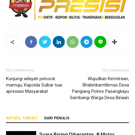
Info sebelumnya
Info selanjutnya
Kunjungi wilayah pelosok
Wujudkan Kemitraan,
mamuju, Kapolda Sulbar tuai
Bhabinkamtibmas Desa
apresiasi Masyarakat
Pangiang Polres Pasangkayu
Sambangi Warga Desa Binaan
ARTIKEL TERKAIT
DARI PENULIS
Suara Bising Diberantas, 8 Motor