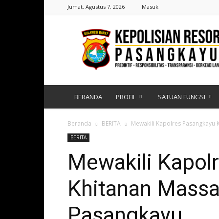
Jumat, Agustus 7, 2026
Masuk
Polres
Pasangkayu
|
Sulawesi
Barat
BERANDA
PROFIL
SATUAN FUNGSI
Beranda
BERITA
Mewakili Kapolres Pasangkayu K
BERITA
Mewakili Kapol
Khitanan Massa
Pasangkayu