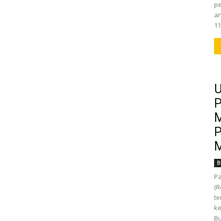
pe
an
11
U
P
M
P
M
B
Pa
(R
te
ke
Bu