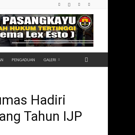
AN
PENGADUAN
GALERI
umas Hadiri
ang Tahun IJP