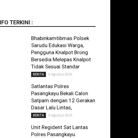
NFO TERKINI :
Bhabinkamtibmas Polsek
Sarudu Edukasi Warga,
Pengguna Knalpot Brong
Bersedia Melepas Knalpot
Tidak Sesuai Standar
6 Agustus 2026
BERITA
Satlantas Polres
Pasangkayu Bekali Calon
Satpam dengan 12 Gerakan
Dasar Lalu Lintas,
6 Agustus 2026
BERITA
Unit Regident Sat Lantas
Polres Pasangkayu