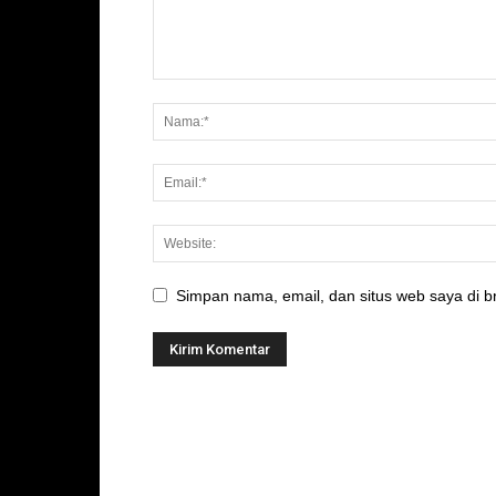
Simpan nama, email, dan situs web saya di br