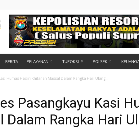
BERITA
PELAYANAN
TUPOKSI
POLSEK
KEUANG
asi Humas Hadiri Khitanan Massal Dalam Rangka Hari Ulang...
res Pasangkayu Kasi H
l Dalam Rangka Hari Ul