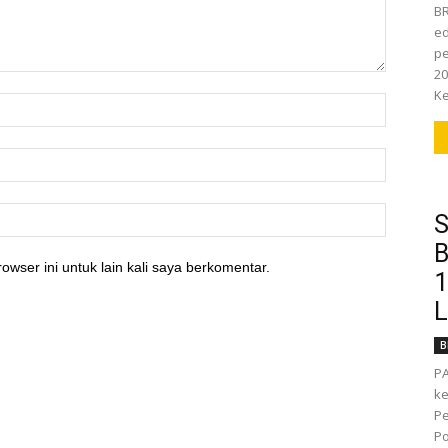
BR
ed
pe
20
Ke
S
B
owser ini untuk lain kali saya berkomentar.
1
L
B
P
k
Pe
Po