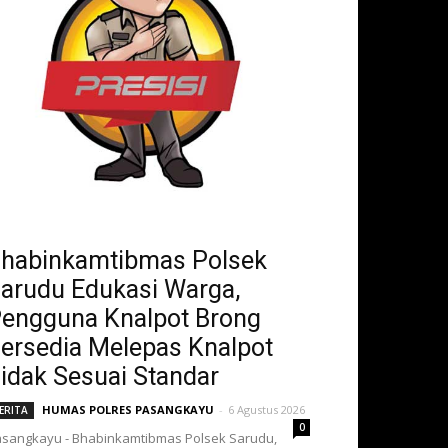
habinkamtibmas Polsek
arudu Edukasi Warga,
engguna Knalpot Brong
ersedia Melepas Knalpot
idak Sesuai Standar
HUMAS POLRES PASANGKAYU
-
6 Agustus 2026
ERITA
0
sangkayu - Bhabinkamtibmas Polsek Sarudu,