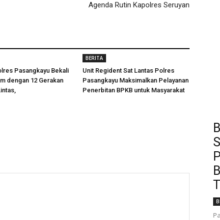
Agenda Rutin Kapolres Seruyan
BERITA
olres Pasangkayu Bekali
Unit Regident Sat Lantas Polres
am dengan 12 Gerakan
Pasangkayu Maksimalkan Pelayanan
intas,
Penerbitan BPKB untuk Masyarakat
B
S
P
B
T
B
Pa